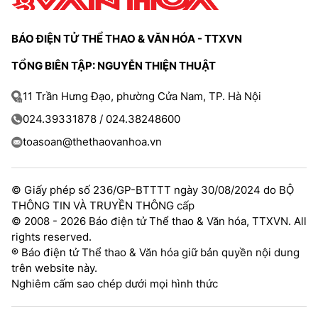
TRA CỨU PHƯỜNG XÃ
BÁO ĐIỆN TỬ THỂ THAO & VĂN HÓA - TTXVN
CỐNG HIẾN
TỔNG BIÊN TẬP: NGUYỄN THIỆN THUẬT
BÙI XUÂN PHÁI
11 Trần Hưng Đạo, phường Cửa Nam, TP. Hà Nội
TIỆN ÍCH
024.39331878 / 024.38248600
LIÊN HỆ QUẢNG CÁO
toasoan@thethaovanhoa.vn
Hotline: 0981.119.189
© Giấy phép số 236/GP-BTTTT ngày 30/08/2024 do BỘ
Điện thoại: 024.38254756
THÔNG TIN VÀ TRUYỀN THÔNG cấp
© 2008 - 2026 Báo điện tử Thể thao & Văn hóa, TTXVN. All
rights reserved.
MẠNG XÃ HỘI
® Báo điện tử Thể thao & Văn hóa giữ bản quyền nội dung
trên website này.
Nghiêm cấm sao chép dưới mọi hình thức