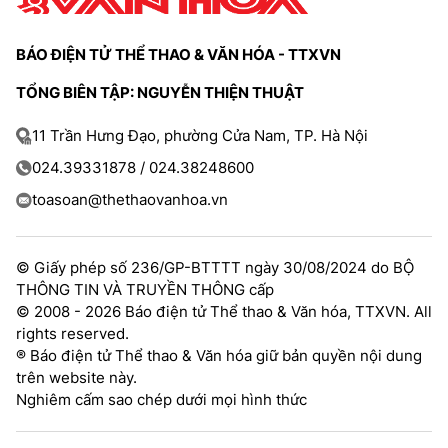
TRA CỨU PHƯỜNG XÃ
BÁO ĐIỆN TỬ THỂ THAO & VĂN HÓA - TTXVN
CỐNG HIẾN
TỔNG BIÊN TẬP: NGUYỄN THIỆN THUẬT
BÙI XUÂN PHÁI
11 Trần Hưng Đạo, phường Cửa Nam, TP. Hà Nội
TIỆN ÍCH
024.39331878 / 024.38248600
LIÊN HỆ QUẢNG CÁO
toasoan@thethaovanhoa.vn
Hotline: 0981.119.189
© Giấy phép số 236/GP-BTTTT ngày 30/08/2024 do BỘ
Điện thoại: 024.38254756
THÔNG TIN VÀ TRUYỀN THÔNG cấp
© 2008 - 2026 Báo điện tử Thể thao & Văn hóa, TTXVN. All
rights reserved.
MẠNG XÃ HỘI
® Báo điện tử Thể thao & Văn hóa giữ bản quyền nội dung
trên website này.
Nghiêm cấm sao chép dưới mọi hình thức