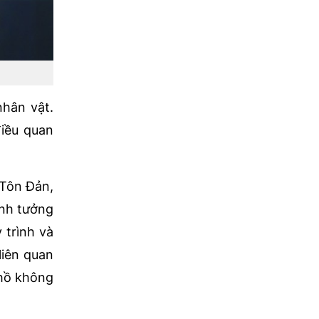
nhân vật.
điều quan
 Tôn Đản,
anh tưởng
 trình và
liên quan
 hồ không