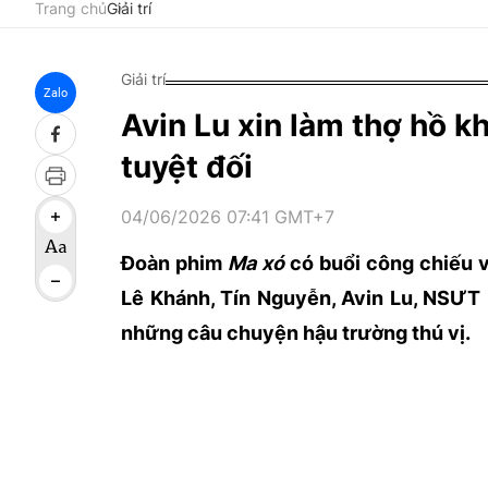
Trang chủ
Giải trí
Giải trí
Zalo
Avin Lu xin làm thợ hồ k
tuyệt đối
04/06/2026 07:41 GMT+7
Đoàn phim
Ma xó
có buổi công chiếu v
Lê Khánh, Tín Nguyễn, Avin Lu, NSƯT
những câu chuyện hậu trường thú vị.