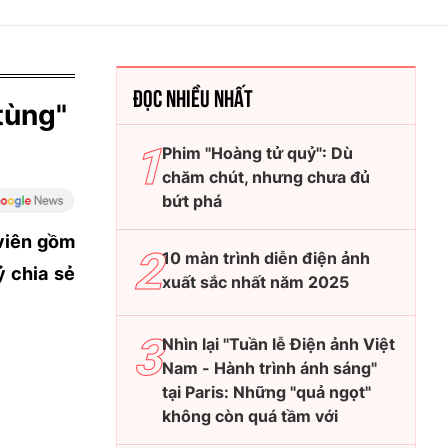
ĐỌC NHIỀU NHẤT
tùng"
Phim "Hoàng tử quỷ": Dù
chăm chút, nhưng chưa đủ
bứt phá
 viên gồm
10 màn trình diễn điện ảnh
 chia sẻ
xuất sắc nhất năm 2025
Nhìn lại "Tuần lễ Điện ảnh Việt
Nam - Hành trình ánh sáng"
tại Paris: Những "quả ngọt"
không còn quá tầm với