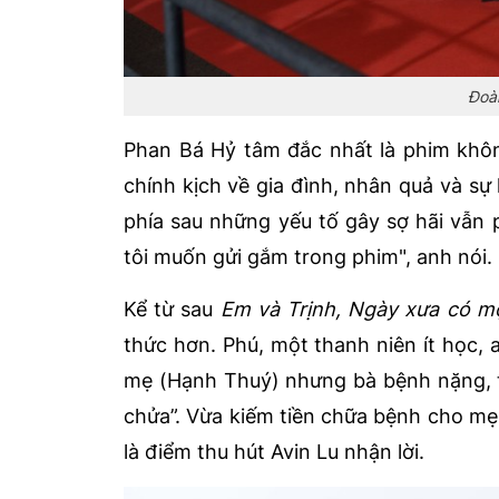
Đoàn
Phan Bá Hỷ tâm đắc nhất là phim khôn
chính kịch về gia đình, nhân quả và sự
phía sau những yếu tố gây sợ hãi vẫn 
tôi muốn gửi gắm trong phim", anh nói.
Kể từ sau
Em và Trịnh, Ngày xưa có mộ
thức hơn. Phú, một thanh niên ít học, 
mẹ (Hạnh Thuý) nhưng bà bệnh nặng, t
chửa”. Vừa kiếm tiền chữa bệnh cho mẹ
là điểm thu hút Avin Lu nhận lời.