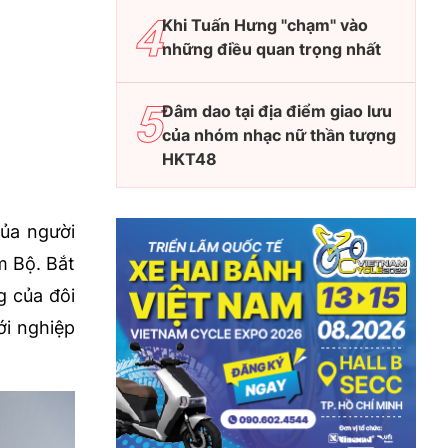
Khi Tuấn Hưng "chạm" vào
những điều quan trọng nhất
Đâm dao tại địa điểm giao lưu
của nhóm nhạc nữ thần tượng
HKT48
của người
m Bộ. Bắt
g của đôi
ới nghiệp