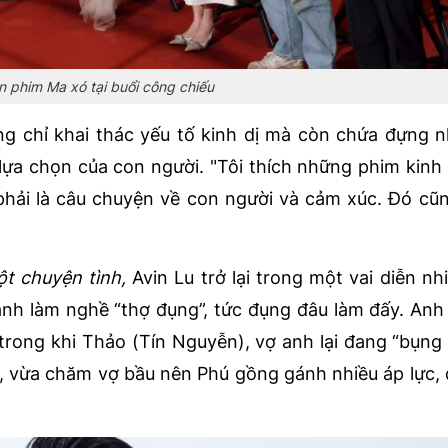
 phim Ma xó tại buổi công chiếu
g chỉ khai thác yếu tố kinh dị mà còn chứa đựng 
 lựa chọn của con người. "Tôi thích những phim kinh
phải là câu chuyện về con người và cảm xúc. Đó cũn
t chuyện tình,
Avin Lu trở lại trong một vai diễn nh
anh làm nghề “thợ đụng”, tức đụng đâu làm đấy. Anh
rong khi Thảo (Tín Nguyễn), vợ anh lại đang “bụn
, vừa chăm vợ bầu nên Phú gồng gánh nhiều áp lực,