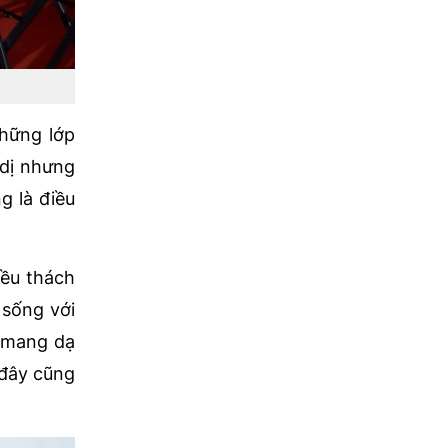
những lớp
 dị nhưng
g là điều
iều thách
 sống với
g mang dạ
 đây cũng