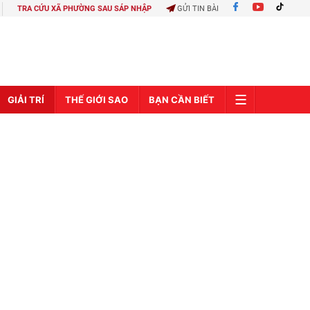
TRA CỨU XÃ PHƯỜNG SAU SÁP NHẬP
GỬI TIN BÀI
GIẢI TRÍ
THẾ GIỚI SAO
BẠN CẦN BIẾT