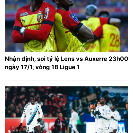
Nhận định, soi tỷ lệ Lens vs Auxerre 23h00
ngày 17/1, vòng 18 Ligue 1