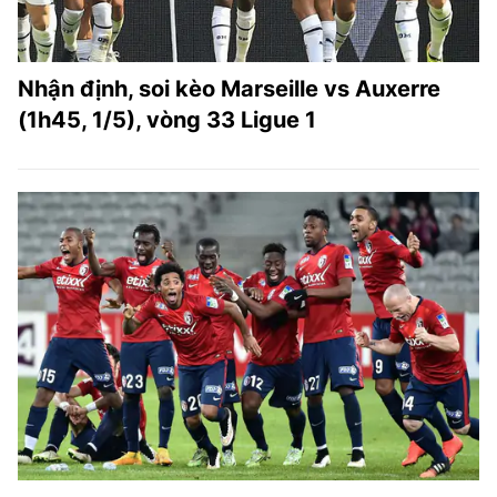
Nhận định, soi kèo Marseille vs Auxerre
(1h45, 1/5), vòng 33 Ligue 1