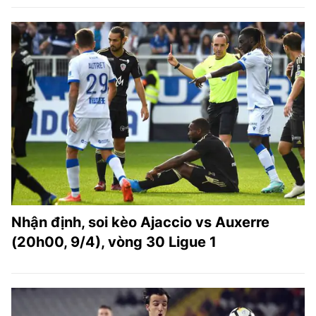
Nhận định, soi kèo Ajaccio vs Auxerre
(20h00, 9/4), vòng 30 Ligue 1