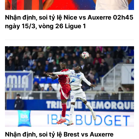
Nhận định, soi tỷ lệ Nice vs Auxerre 02h45
ngày 15/3, vòng 26 Ligue 1
Nhận định, soi tỷ lệ Brest vs Auxerre