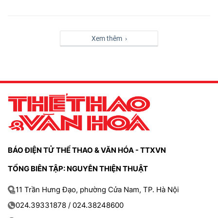
Xem thêm ›
BÁO ĐIỆN TỬ THỂ THAO & VĂN HÓA - TTXVN
TỔNG BIÊN TẬP: NGUYỄN THIỆN THUẬT
11 Trần Hưng Đạo, phường Cửa Nam, TP. Hà Nội
024.39331878 / 024.38248600