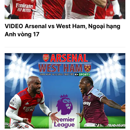
VIDEO Arsenal vs West Ham, Ngoại hạng
Anh vòng 17