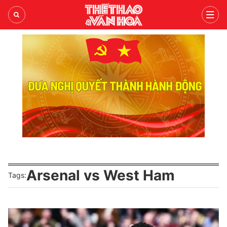
ASEAN CUP 2026
TIN TỨC 24H
LỊCH THI ĐẤU
THỂ THAO
TRONG NƯỚC
BÓNG ĐÁ VIỆT
BÓNG CHUYỀN
THẾ GIỚI
BÓNG ĐÁ QUỐC TẾ
V-LEAGUE
PICKLEBALL
BÌNH LUẬN
NHẬN ĐỊNH BÓNG ĐÁ
ANH
CÁC ĐTQG
CHẠY
Arsenal vs West Ham
Tags:
VIDEO
LIVE
TÂY BAN NHA
TENNIS
VĂN HÓA
THỂ THAO
LỊCH THI ĐẤU
ITALY
BILLIARDS SNOOKER