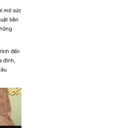
ơi mở sức
huật bền
những
rình đến
a đình,
câu