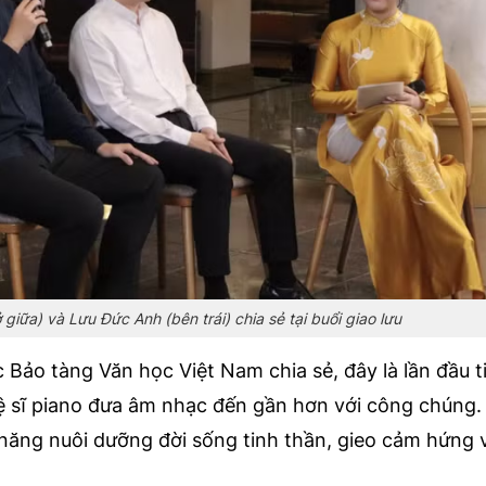
iữa) và Lưu Đức Anh (bên trái) chia sẻ tại buổi giao lưu
Bảo tàng Văn học Việt Nam chia sẻ, đây là lần đầu t
ệ sĩ piano đưa âm nhạc đến gần hơn với công chúng.
năng nuôi dưỡng đời sống tinh thần, gieo cảm hứng 