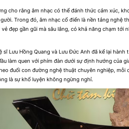
ờng cho rằng âm nhạc có thể đánh thức cảm xúc, kh
gười. Trong đó, âm nhạc cổ điển là nền tảng nghệ t
với vẻ đẹp gần gũi mà sâu lắng, có khả năng chạm tới 
ệ sĩ Lưu Hồng Quang và Lưu Đức Anh đã kể lại hành t
ầu làm quen với phím đàn dưới sự định hướng của gi
 theo đuổi con đường nghệ thuật chuyên nghiệp, mỗi 
ng là sự khổ luyện không ngừng nghỉ.