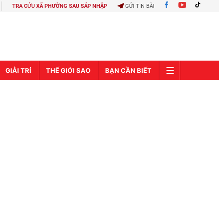
TRA CỨU XÃ PHƯỜNG SAU SÁP NHẬP
GỬI TIN BÀI
GIẢI TRÍ
THẾ GIỚI SAO
BẠN CẦN BIẾT