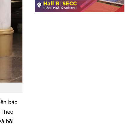
iên bảo
 Theo
và bồi