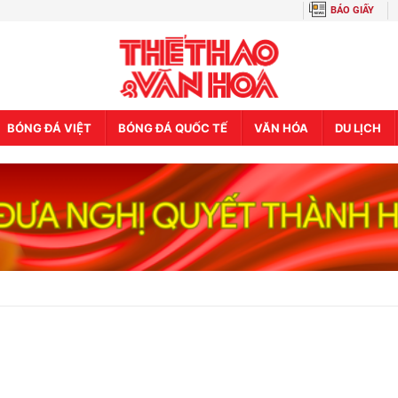
BÁO GIẤY
BÓNG ĐÁ VIỆT
BÓNG ĐÁ QUỐC TẾ
VĂN HÓA
DU LỊCH