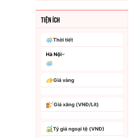
TIỆN ÍCH
Thời tiết
Hà Nội
An Giang
Giá vàng
Bình Dương
Bình Phước
Giá xăng (VNĐ/Lít)
Bình Thuận
Bình Định
Tỷ giá ngoại tệ (VNĐ)
Bạc Liêu