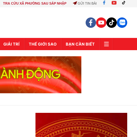
TRA CỨU XÃ PHƯỜNG SAU SÁP NHẬP
GỬI TIN BÀI
GIẢI TRÍ
THẾ GIỚI SAO
BẠN CẦN BIẾT