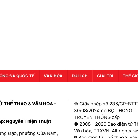
ÓNG ĐÁ QUỐC TẾ
VĂN HÓA
DU LỊCH
GIẢI TRÍ
THẾ GI
Ử THỂ THAO & VĂN HÓA -
© Giấy phép số 236/GP-BTT
30/08/2024 do BỘ THÔNG T
TRUYỀN THÔNG cấp
ập: Nguyễn Thiện Thuật
© 2008 - 2026 Báo điện tử T
Văn hóa, TTXVN. All rights r
Hưng Đạo, phường Cửa Nam,
® Báo điện tử Thể thao & Văn