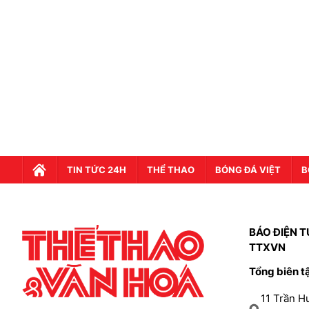
TIN TỨC 24H
THỂ THAO
BÓNG ĐÁ VIỆT
B
BÁO ĐIỆN T
TTXVN
Tổng biên t
11 Trần 