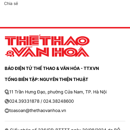
Chia sẻ
BÁO ĐIỆN TỬ THỂ THAO & VĂN HÓA - TTXVN
TỔNG BIÊN TẬP: NGUYỄN THIỆN THUẬT
11 Trần Hưng Đạo, phường Cửa Nam, TP. Hà Nội
024.39331878 / 024.38248600
toasoan@thethaovanhoa.vn