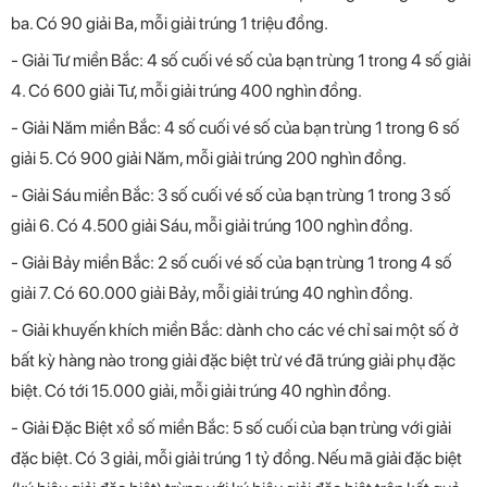
ba. Có 90 giải Ba, mỗi giải trúng 1 triệu đồng.
- Giải Tư miền Bắc: 4 số cuối vé số của bạn trùng 1 trong 4 số giải
4. Có 600 giải Tư, mỗi giải trúng 400 nghìn đồng.
- Giải Năm miền Bắc: 4 số cuối vé số của bạn trùng 1 trong 6 số
giải 5. Có 900 giải Năm, mỗi giải trúng 200 nghìn đồng.
- Giải Sáu miền Bắc: 3 số cuối vé số của bạn trùng 1 trong 3 số
giải 6. Có 4.500 giải Sáu, mỗi giải trúng 100 nghìn đồng.
- Giải Bảy miền Bắc: 2 số cuối vé số của bạn trùng 1 trong 4 số
giải 7. Có 60.000 giải Bảy, mỗi giải trúng 40 nghìn đồng.
- Giải khuyến khích miền Bắc: dành cho các vé chỉ sai một số ở
bất kỳ hàng nào trong giải đặc biệt trừ vé đã trúng giải phụ đặc
biệt. Có tới 15.000 giải, mỗi giải trúng 40 nghìn đồng.
- Giải Đặc Biệt xổ số miền Bắc: 5 số cuối của bạn trùng với giải
đặc biệt. Có 3 giải, mỗi giải trúng 1 tỷ đồng. Nếu mã giải đặc biệt