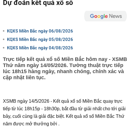
VĂN HÓA SỐNG KHỎE
ĐỌC - XEM
BÓNG ĐÁ
Dự đoán kết quả xổ số
KẾT QUẢ
CÁC CÚP CHÂU ÂU
GOLF
GIẢI TRÍ
NHỊP ĐẬP SỨC KHỎE
DIỄN ĐÀN
VĂN HÓA
BẢNG XẾP HẠNG
DU LỊCH
PHIM
X-QUANG TIN ĐỒN
CÔNG NGHIỆP VĂN HÓA
GIẢI TRÍ
KQXS Miền Bắc ngày 06/08/2026
KQXS Miền Bắc ngày 05/08/2026
THẾ GIỚI SAO
TIN TỨC
ÂM NHẠC
VIẾT LẠI ƯỚC MƠ
KQXS Miền Bắc ngày 04/08/2026
HIGHTECH
ĐIỂM ĐẾN
KBIZ
Trực tiếp kết quả xổ số Miền Bắc hôm nay - XSMB
TIÊU ĐIỂM - SPOTLIGHT
Thứ năm ngày 14/05/2026.
Tường thuật trực tiếp
ẢNH
lúc 18h15 hàng ngày, nhanh chóng, chính xác và
BẠN CẦN BIẾT
cập nhật liên tục.
ẨM THỰC
INFOGRAPHIC
TƯ VẤN
E-MAGAZINE
XSMB ngày
14/5/2026
- Kết quả xổ số
Miền Bắc
quay trực
tiếp từ lúc 18h15p - 18h30p, bắt đầu từ giải nhất cho tới giải
ẢNH
bảy, cuối cùng là giải đặc biệt. Kết quả xổ số
Miền Bắc
Thứ
BÁO GIẤY
năm
được mở thưởng bởi
.