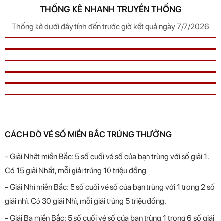
THỐNG KÊ NHANH TRUYỀN THỐNG
Thống kê dưới đây tính đến trước giờ kết quả ngày
7/7/2026
CÁCH DÒ VÉ SỐ MIỀN BẮC TRÚNG THƯỞNG
- Giải Nhất miền Bắc: 5 số cuối vé số của bạn trùng với số giải 1.
Có 15 giải Nhất, mỗi giải trúng 10 triệu đồng.
- Giải Nhì miền Bắc: 5 số cuối vé số của bạn trùng với 1 trong 2 số
giải nhì. Có 30 giải Nhì, mỗi giải trúng 5 triệu đồng.
- Giải Ba miền Bắc: 5 số cuối vé số của bạn trùng 1 trong 6 số giải