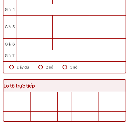
Giải 4
Giải 5
Giải 6
Giải 7
Đầy đủ
2 số
3 số
Lô tô trực tiếp