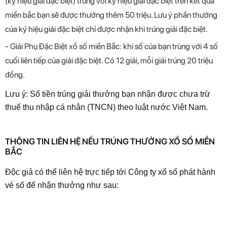
(ký hiệu giải đặc biệt) trùng với ký hiệu giải đặc biệt trên kết quả
miền bắc bạn sẽ được thưởng thêm 50 triệu. Lưu ý phần thưởng
của ký hiệu giải đặc biệt chỉ được nhận khi trúng giải đặc biệt.
- Giải Phụ Đặc Biệt xổ số miền Bắc: khi số của bạn trùng với 4 số
cuối liên tiếp của giải đặc biệt. Có 12 giải, mỗi giải trúng 20 triệu
đồng.
Lưu ý: Số tiền trúng giải thưởng bạn nhận được chưa trừ
thuế thu nhập cá nhân (TNCN) theo luật nước Việt Nam.
THÔNG TIN LIÊN HỆ NẾU TRÚNG THƯỞNG XỔ SỐ
MIỀN
BẮC
Độc giả có thể liên hệ trực tiếp tới Công ty xổ số phát hành
vé số để nhận thưởng như sau: