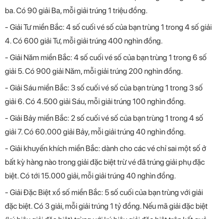
ba. Có 90 giải Ba, mỗi giải trúng 1 triệu đồng.
- Giải Tư miền Bắc: 4 số cuối vé số của bạn trùng 1 trong 4 số giải
4. Có 600 giải Tư, mỗi giải trúng 400 nghìn đồng.
- Giải Năm miền Bắc: 4 số cuối vé số của bạn trùng 1 trong 6 số
giải 5. Có 900 giải Năm, mỗi giải trúng 200 nghìn đồng.
- Giải Sáu miền Bắc: 3 số cuối vé số của bạn trùng 1 trong 3 số
giải 6. Có 4.500 giải Sáu, mỗi giải trúng 100 nghìn đồng.
- Giải Bảy miền Bắc: 2 số cuối vé số của bạn trùng 1 trong 4 số
giải 7. Có 60.000 giải Bảy, mỗi giải trúng 40 nghìn đồng.
- Giải khuyến khích miền Bắc: dành cho các vé chỉ sai một số ở
bất kỳ hàng nào trong giải đặc biệt trừ vé đã trúng giải phụ đặc
biệt. Có tới 15.000 giải, mỗi giải trúng 40 nghìn đồng.
- Giải Đặc Biệt xổ số miền Bắc: 5 số cuối của bạn trùng với giải
đặc biệt. Có 3 giải, mỗi giải trúng 1 tỷ đồng. Nếu mã giải đặc biệt