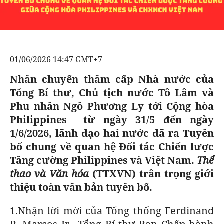
GOLF
CÁC CÚP CHÂU ÂU
KẾT QUẢ
BÓNG ĐÁ
ĐỌC - XEM
VĂN HÓA SỐNG KHỎE
BẢNG XẾP HẠNG
VĂN HÓA
DIỄN ĐÀN
NHỊP ĐẬP SỨC KHỎE
GIẢI TRÍ
01/06/2026 14:47 GMT+7
GIẢI TRÍ
CÔNG NGHIỆP VĂN HÓA
X-QUANG TIN ĐỒN
PHIM
DU LỊCH
Nhân chuyến thăm cấp Nhà nước của
VIẾT LẠI ƯỚC MƠ
Tổng Bí thư, Chủ tịch nước Tô Lâm và
THẾ GIỚI SAO
ÂM NHẠC
TIN TỨC
Phu nhân Ngô Phương Ly tới Cộng hòa
HIGHTECH
KBIZ
ĐIỂM ĐẾN
Philippines từ ngày 31/5 đến ngày
1/6/2026, lãnh đạo hai nước đã ra Tuyên
TIÊU ĐIỂM - SPOTLIGHT
ẢNH
bố chung về quan hệ Đối tác Chiến lược
BẠN CẦN BIẾT
Tăng cường Philippines và Việt Nam.
Thể
ẨM THỰC
thao và Văn hóa
(TTXVN) trân trọng giới
INFOGRAPHIC
thiệu toàn văn bản tuyên bố.
TƯ VẤN
E-MAGAZINE
1.Nhận lời mời của Tổng thống Ferdinand
ẢNH