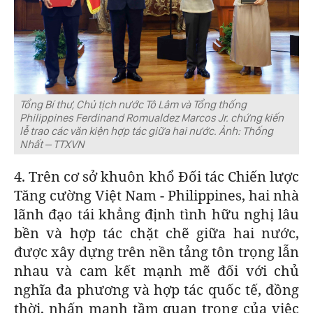
Tổng Bí thư, Chủ tịch nước Tô Lâm và Tổng thống
Philippines Ferdinand Romualdez Marcos Jr. chứng kiến
lễ trao các văn kiện hợp tác giữa hai nước. Ảnh: Thống
Nhất – TTXVN
4. Trên cơ sở khuôn khổ Đối tác Chiến lược
Tăng cường Việt Nam - Philippines, hai nhà
lãnh đạo tái khẳng định tình hữu nghị lâu
bền và hợp tác chặt chẽ giữa hai nước,
được xây dựng trên nền tảng tôn trọng lẫn
nhau và cam kết mạnh mẽ đối với chủ
nghĩa đa phương và hợp tác quốc tế, đồng
thời, nhấn mạnh tầm quan trọng của việc