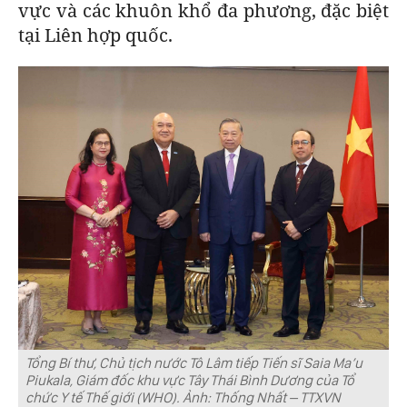
vực và các khuôn khổ đa phương, đặc biệt
tại Liên hợp quốc.
Tổng Bí thư, Chủ tịch nước Tô Lâm tiếp Tiến sĩ Saia Ma’u
Piukala, Giám đốc khu vực Tây Thái Bình Dương của Tổ
chức Y tế Thế giới (WHO). Ảnh: Thống Nhất – TTXVN