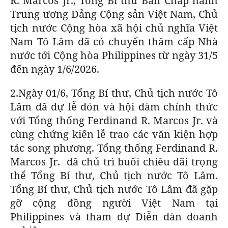
R. Marcos Jr., Tổng Bí thư Ban Chấp hành
BÁO GIẤY
Trung ương Đảng Cộng sản Việt Nam, Chủ
tịch nước Cộng hòa xã hội chủ nghĩa Việt
TRA CỨU PHƯỜNG XÃ
Nam Tô Lâm đã có chuyến thăm cấp Nhà
CỐNG HIẾN
nước tới Cộng hòa Philippines từ ngày 31/5
đến ngày 1/6/2026.
BÙI XUÂN PHÁI
2.Ngày 01/6, Tổng Bí thư, Chủ tịch nước Tô
TIỆN ÍCH
Lâm đã dự lễ đón và hội đàm chính thức
với Tổng thống Ferdinand R. Marcos Jr. và
LIÊN HỆ QUẢNG CÁO
cùng chứng kiến lễ trao các văn kiện hợp
tác song phương. Tổng thống Ferdinand R.
Hotline: 0981.119.189
Marcos Jr. đã chủ trì buổi chiêu đãi trọng
Điện thoại: 024.38254756
thể Tổng Bí thư, Chủ tịch nước Tô Lâm.
Tổng Bí thư, Chủ tịch nước Tô Lâm đã gặp
gỡ cộng đồng người Việt Nam tại
MẠNG XÃ HỘI
Philippines và tham dự Diễn đàn doanh