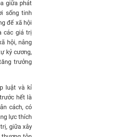
òa giữa phát
ời sống tinh
ng để xã hội
 các giá trị
xã hội, nâng
tự kỷ cương,
 tăng trưởng
 luật và kỉ
trước hết là
ân cách, có
ng lực thích
trị, giữa xây
à thượng tôn