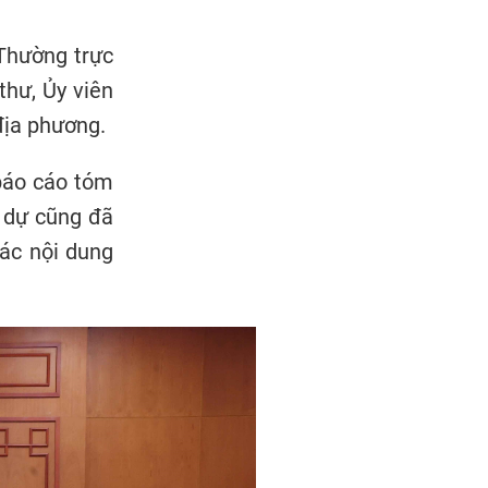
 Thường trực
thư, Ủy viên
địa phương.
báo cáo tóm
m dự cũng đã
các nội dung