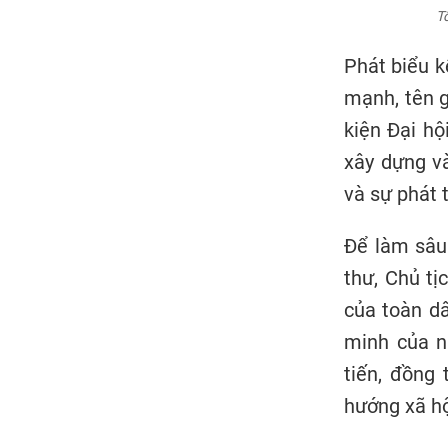
T
Phát biểu k
mạnh, tên g
kiện Đại hộ
xây dựng và
và sự phát 
Để làm sâu
thư, Chủ tị
của toàn dâ
minh của n
tiến, đồng 
hướng xã hộ