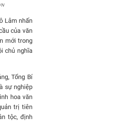
VN
 Tô Lâm nhấn
 cầu của văn
ển mới trong
ội chủ nghĩa
ng, Tổng Bí
là sự nghiệp
tinh hoa văn
ản trị tiên
ân tộc, định