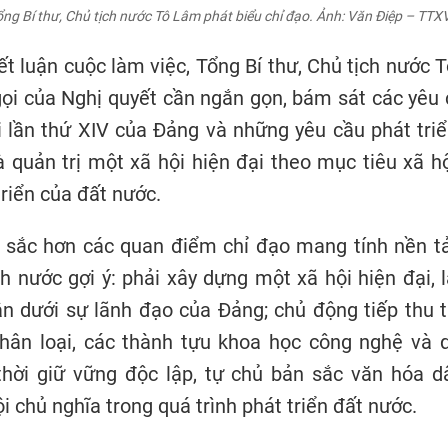
ổng Bí thư, Chủ tịch nước Tô Lâm phát biểu chỉ đạo. Ảnh: Văn Điệp – TTX
ết luận cuộc làm việc, Tổng Bí thư, Chủ tịch nước
ọi của Nghị quyết cần ngắn gọn, bám sát các yêu
i lần thứ XIV của Đảng và những yêu cầu phát tri
 quản trị một xã hội hiện đại theo mục tiêu xã h
triển của đất nước.
 sắc hơn các quan điểm chỉ đạo mang tính nền tả
ch nước gợi ý: phải xây dựng một xã hội hiện đại, 
n dưới sự lãnh đạo của Đảng; chủ động tiếp thu 
hân loại, các thành tựu khoa học công nghệ và qu
thời giữ vững độc lập, tự chủ bản sắc văn hóa d
i chủ nghĩa trong quá trình phát triển đất nước.