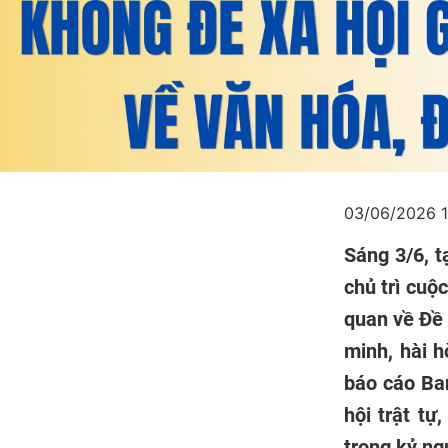
03/06/2026 
Sáng 3/6, t
chủ trì cuộ
quan về Đề 
minh, hài h
báo cáo Ba
hội trật tự
trong kỷ ng