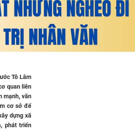
 nước Tô Lâm
cơ quan liên
nh mạnh, văn
làm cơ sở để
xây dựng xã
, phát triển