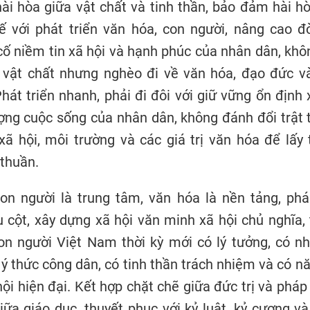
hài hòa giữa vật chất và tinh thần, bảo đảm hài h
tế với phát triển văn hóa, con người, nâng cao đ
cố niềm tin xã hội và hạnh phúc của nhân dân, khô
 vật chất nhưng nghèo đi về văn hóa, đạo đức và
hát triển nhanh, phải đi đôi với giữ vững ổn định 
ợng cuộc sống của nhân dân, không đánh đổi trật 
ã hội, môi trường và các giá trị văn hóa để lấy
 thuần.
on người là trung tâm, văn hóa là nền tảng, pháp
ụ cột, xây dựng xã hội văn minh xã hội chủ nghĩa, 
on người Việt Nam thời kỳ mới có lý tưởng, có nh
 ý thức công dân, có tinh thần trách nhiệm và có nă
ội hiện đại. Kết hợp chặt chẽ giữa đức trị và pháp 
iữa giáo dục, thuyết phục với kỷ luật, kỷ cương v