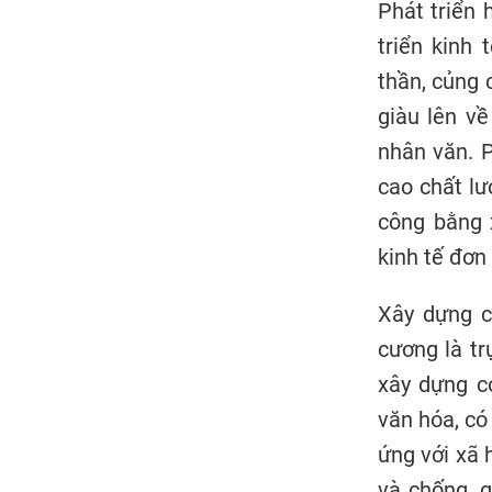
Phát triển 
triển kinh 
thần, củng 
giàu lên về
nhân văn. P
cao chất lư
công bằng x
kinh tế đơn
Xây dựng c
cương là tr
xây dựng c
văn hóa, có
ứng với xã h
và chống, g