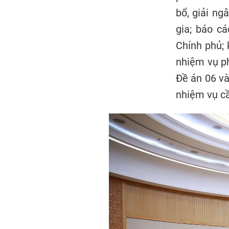
bổ, giải ng
gia; báo c
Chính phủ; 
nhiệm vụ ph
Đề án 06 và
nhiệm vụ cầ