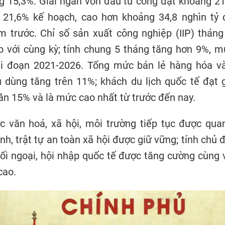
g 15,3%. Giải ngân vốn đầu tư công đạt khoảng 21
 21,6% kế hoạch, cao hơn khoảng 34,8 nghìn tỷ 
m trước. Chỉ số sản xuất công nghiệp (IIP) tháng
o với cùng kỳ; tính chung 5 tháng tăng hơn 9%, 
ai đoạn 2021-2026. Tổng mức bán lẻ hàng hóa v
u dùng tăng trên 11%; khách du lịch quốc tế đạt 
gần 15% và là mức cao nhất từ trước đến nay.
ực văn hoá, xã hội, môi trường tiếp tục được qua
nh, trật tự an toàn xã hội được giữ vững; tính chủ 
ối ngoại, hội nhập quốc tế được tăng cường cùng vị
cao.