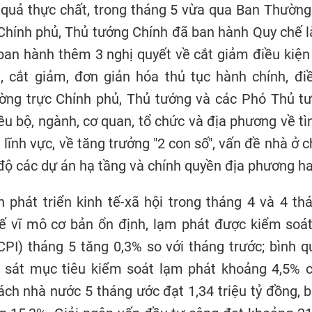
 quả thực chất, trong tháng 5 vừa qua Ban Thườn
Chính phủ, Thủ tướng Chính đã ban hành Quy chế 
ban hành thêm 3 nghị quyết về cắt giảm điều kiện
, cắt giảm, đơn giản hóa thủ tục hành chính, điề
ờng trực Chính phủ, Thủ tướng và các Phó Thủ t
iều bộ, ngành, cơ quan, tổ chức và địa phương về tì
 lĩnh vực, về tăng trưởng "2 con số", vấn đề nhà ở 
độ các dự án hạ tầng và chính quyền địa phương h
h phát triển kinh tế-xã hội trong tháng 4 và 4 t
ế vĩ mô cơ bản ổn định, lạm phát được kiểm soát
CPI) tháng 5 tăng 0,3% so với tháng trước; bình 
, sát mục tiêu kiểm soát lạm phát khoảng 4,5% 
ch nhà nước 5 tháng ước đạt 1,34 triệu tỷ đồng,