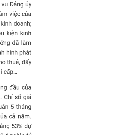
g vụ Đảng ủy
làm việc của
 kinh doanh;
u kiện kinh
ướng đã làm
nh hình phát
cho thuê, đẩy
ai cấp…
háng đầu của
. Chỉ số giá
quân 5 tháng
của cả năm.
 bằng 53% dự