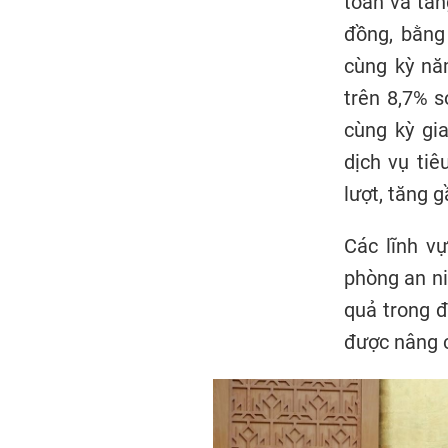
toán và tăn
đồng, bằng
cùng kỳ nă
trên 8,7% s
cùng kỳ gi
dịch vụ tiê
lượt, tăng 
Các lĩnh v
phòng an ni
quả trong đ
được nâng 