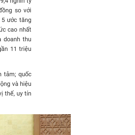
9,4 nghìn tỷ
đồng so với
 5 ước tăng
mức cao nhất
à doanh thu
gần 11 triệu
n tâm; quốc
động và hiệu
 thế, uy tín