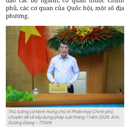
đạo các bộ ngành, cơ quan thuộc Chính
BÁO GIẤY
phủ, các cơ quan của Quốc hội, một số địa
phương.
TRA CỨU PHƯỜNG XÃ
CỐNG HIẾN
BÙI XUÂN PHÁI
TIỆN ÍCH
LIÊN HỆ QUẢNG CÁO
Hotline: 0981.119.189
Điện thoại: 024.38254756
Thủ tướng Lê Minh Hưng chủ trì Phiên họp Chính phủ
MẠNG XÃ HỘI
chuyên đề về xây dựng pháp luật tháng 7 năm 2026. Ảnh:
Dương Giang – TTXVN