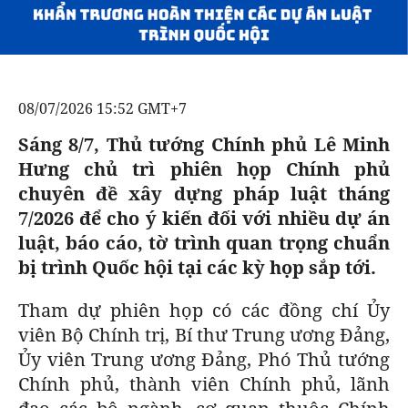
GOLF
CÁC CÚP CHÂU ÂU
KẾT QUẢ
BÓNG ĐÁ
ĐỌC - XEM
VĂN HÓA SỐNG KHỎE
BẢNG XẾP HẠNG
VĂN HÓA
DIỄN ĐÀN
NHỊP ĐẬP SỨC KHỎE
GIẢI TRÍ
08/07/2026 15:52 GMT+7
GIẢI TRÍ
CÔNG NGHIỆP VĂN HÓA
X-QUANG TIN ĐỒN
PHIM
DU LỊCH
Sáng 8/7, Thủ tướng Chính phủ Lê Minh
VIẾT LẠI ƯỚC MƠ
Hưng chủ trì phiên họp Chính phủ
THẾ GIỚI SAO
ÂM NHẠC
TIN TỨC
chuyên đề xây dựng pháp luật tháng
HIGHTECH
KBIZ
ĐIỂM ĐẾN
7/2026 để cho ý kiến đối với nhiều dự án
luật, báo cáo, tờ trình quan trọng chuẩn
TIÊU ĐIỂM - SPOTLIGHT
ẢNH
bị trình Quốc hội tại các kỳ họp sắp tới.
BẠN CẦN BIẾT
ẨM THỰC
Tham dự phiên họp có các đồng chí Ủy
INFOGRAPHIC
viên Bộ Chính trị, Bí thư Trung ương Đảng,
TƯ VẤN
E-MAGAZINE
Ủy viên Trung ương Đảng, Phó Thủ tướng
Chính phủ, thành viên Chính phủ, lãnh
ẢNH