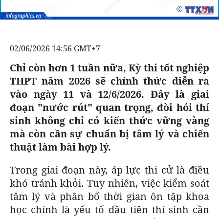
BÁO GIẤY
TRA CỨU PHƯỜNG XÃ
02/06/2026 14:56 GMT+7
CỐNG HIẾN
Chỉ còn hơn 1 tuần nữa, Kỳ thi tốt nghiệp
BÙI XUÂN PHÁI
THPT năm 2026 sẽ chính thức diễn ra
TIỆN ÍCH
vào ngày 11 và 12/6/2026. Đây là giai
đoạn "nước rút" quan trọng, đòi hỏi thí
LIÊN HỆ QUẢNG CÁO
sinh không chỉ có kiến thức vững vàng
mà còn cần sự chuẩn bị tâm lý và chiến
Hotline: 0981.119.189
thuật làm bài hợp lý.
Điện thoại: 024.38254756
Trong giai đoạn này, áp lực thi cử là điều
khó tránh khỏi. Tuy nhiên, việc kiểm soát
MẠNG XÃ HỘI
tâm lý và phân bổ thời gian ôn tập khoa
học chính là yếu tố đầu tiên thí sinh cần