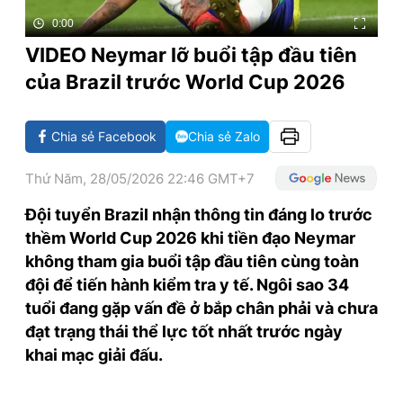
TRA CỨU PHƯỜNG XÃ
0:00
VIDEO Neymar lỡ buổi tập đầu tiên
CỐNG HIẾN
của Brazil trước World Cup 2026
BÙI XUÂN PHÁI
TIỆN ÍCH
Chia sẻ Facebook
Chia sẻ Zalo
LIÊN HỆ QUẢNG CÁO
Thứ Năm, 28/05/2026 22:46 GMT+7
Đội tuyển Brazil nhận thông tin đáng lo trước
Hotline: 0981.119.189
thềm World Cup 2026 khi tiền đạo Neymar
Điện thoại: 024.38254756
không tham gia buổi tập đầu tiên cùng toàn
đội để tiến hành kiểm tra y tế. Ngôi sao 34
tuổi đang gặp vấn đề ở bắp chân phải và chưa
MẠNG XÃ HỘI
đạt trạng thái thể lực tốt nhất trước ngày
khai mạc giải đấu.