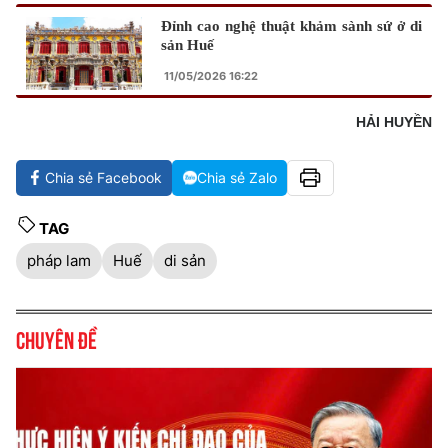
Đỉnh cao nghệ thuật khảm sành sứ ở di
sản Huế
11/05/2026 16:22
HẢI HUYỀN
Chia sẻ Facebook
Chia sẻ Zalo
TAG
pháp lam
Huế
di sản
Chuyên đề