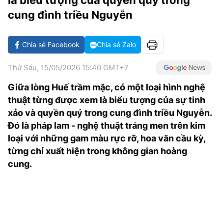
là biểu tượng của quyền quý trong
TRA CỨU PHƯỜNG XÃ
cung đình triều Nguyễn
CỐNG HIẾN
Chia sẻ Facebook
Chia sẻ Zalo
BÙI XUÂN PHÁI
Thứ Sáu, 15/05/2026 15:40 GMT+7
TIỆN ÍCH
Giữa lòng Huế trầm mặc, có một loại hình nghệ
LIÊN HỆ QUẢNG CÁO
thuật từng được xem là biểu tượng của sự tinh
xảo và quyền quý trong cung đình triều Nguyễn.
Hotline: 0981.119.189
Đó là pháp lam - nghệ thuật tráng men trên kim
loại với những gam màu rực rỡ, hoa văn cầu kỳ,
Điện thoại: 024.38254756
từng chỉ xuất hiện trong không gian hoàng
cung.
MẠNG XÃ HỘI