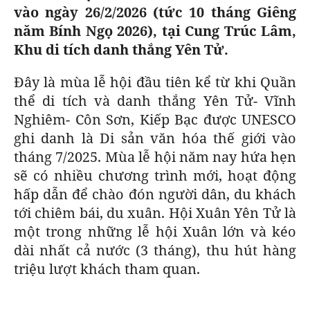
vào ngày 26/2/2026 (tức 10 tháng Giêng
GOLF
CÁC CÚP CHÂU ÂU
KẾT QUẢ
BÓNG ĐÁ
ĐỌC - XEM
VĂN HÓA SỐNG KHỎE
năm Bính Ngọ 2026), tại Cung Trúc Lâm,
Khu di tích danh thắng Yên Tử.
BẢNG XẾP HẠNG
VĂN HÓA
DIỄN ĐÀN
NHỊP ĐẬP SỨC KHỎE
GIẢI TRÍ
Đây là mùa lễ hội đầu tiên kể từ khi Quần
GIẢI TRÍ
CÔNG NGHIỆP VĂN HÓA
X-QUANG TIN ĐỒN
PHIM
DU LỊCH
thể di tích và danh thắng Yên Tử- Vĩnh
Nghiêm- Côn Sơn, Kiếp Bạc được UNESCO
VIẾT LẠI ƯỚC MƠ
THẾ GIỚI SAO
ÂM NHẠC
TIN TỨC
ghi danh là Di sản văn hóa thế giới vào
tháng 7/2025. Mùa lễ hội năm nay hứa hẹn
HIGHTECH
KBIZ
ĐIỂM ĐẾN
sẽ có nhiều chương trình mới, hoạt động
TIÊU ĐIỂM - SPOTLIGHT
hấp dẫn để chào đón người dân, du khách
ẢNH
tới chiêm bái, du xuân. Hội Xuân Yên Tử là
BẠN CẦN BIẾT
ẨM THỰC
một trong những lễ hội Xuân lớn và kéo
INFOGRAPHIC
dài nhất cả nước (3 tháng), thu hút hàng
TƯ VẤN
triệu lượt khách tham quan.
E-MAGAZINE
ẢNH