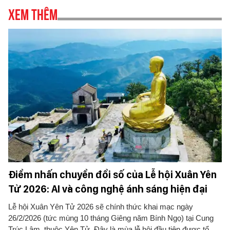
Xem thêm
BÁO GIẤY
TRA CỨU PHƯỜNG XÃ
CỐNG HIẾN
BÙI XUÂN PHÁI
TIỆN ÍCH
LIÊN HỆ QUẢNG CÁO
Hotline: 0981.119.189
Điện thoại: 024.38254756
Điểm nhấn chuyển đổi số của Lễ hội Xuân Yên
Tử 2026: AI và công nghệ ánh sáng hiện đại
MẠNG XÃ HỘI
Lễ hội Xuân Yên Tử 2026 sẽ chính thức khai mạc ngày
26/2/2026 (tức mùng 10 tháng Giêng năm Bính Ngọ) tại Cung
Trúc Lâm, thuộc Yên Tử. Đây là mùa lễ hội đầu tiên được tổ