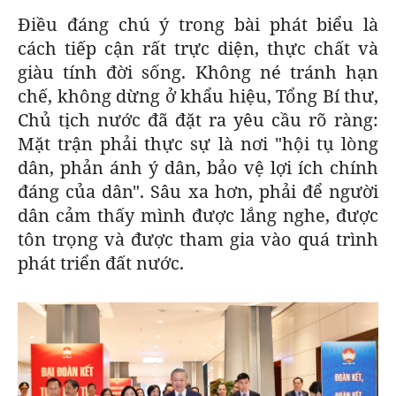
BÁO GIẤY
Điều đáng chú ý trong bài phát biểu là
cách tiếp cận rất trực diện, thực chất và
TRA CỨU PHƯỜNG XÃ
giàu tính đời sống. Không né tránh hạn
CỐNG HIẾN
chế, không dừng ở khẩu hiệu, Tổng Bí thư,
Chủ tịch nước đã đặt ra yêu cầu rõ ràng:
BÙI XUÂN PHÁI
Mặt trận phải thực sự là nơi "hội tụ lòng
dân, phản ánh ý dân, bảo vệ lợi ích chính
TIỆN ÍCH
đáng của dân". Sâu xa hơn, phải để người
dân cảm thấy mình được lắng nghe, được
LIÊN HỆ QUẢNG CÁO
tôn trọng và được tham gia vào quá trình
Hotline: 0981.119.189
phát triển đất nước.
Điện thoại: 024.38254756
MẠNG XÃ HỘI