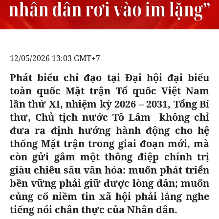
GOLF
CÁC CÚP CHÂU ÂU
KẾT QUẢ
BÓNG ĐÁ
ĐỌC - XEM
VĂN HÓA SỐNG KHỎE
BẢNG XẾP HẠNG
VĂN HÓA
DIỄN ĐÀN
NHỊP ĐẬP SỨC KHỎE
GIẢI TRÍ
12/05/2026 13:03 GMT+7
GIẢI TRÍ
CÔNG NGHIỆP VĂN HÓA
X-QUANG TIN ĐỒN
PHIM
DU LỊCH
Phát biểu chỉ đạo tại Đại hội đại biểu
VIẾT LẠI ƯỚC MƠ
toàn quốc Mặt trận Tổ quốc Việt Nam
THẾ GIỚI SAO
ÂM NHẠC
TIN TỨC
lần thứ XI, nhiệm kỳ 2026 – 2031, Tổng Bí
HIGHTECH
KBIZ
ĐIỂM ĐẾN
thư, Chủ tịch nước Tô Lâm không chỉ
đưa ra định hướng hành động cho hệ
TIÊU ĐIỂM - SPOTLIGHT
ẢNH
thống Mặt trận trong giai đoạn mới, mà
BẠN CẦN BIẾT
còn gửi gắm một thông điệp chính trị
ẨM THỰC
giàu chiều sâu văn hóa: muốn phát triển
INFOGRAPHIC
bền vững phải giữ được lòng dân; muốn
TƯ VẤN
E-MAGAZINE
củng cố niềm tin xã hội phải lắng nghe
tiếng nói chân thực của Nhân dân.
ẢNH