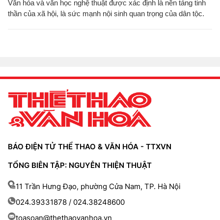
Văn hóa và văn học nghệ thuật được xác định là nền tảng tinh
thần của xã hội, là sức mạnh nội sinh quan trọng của dân tộc.
BÁO ĐIỆN TỬ THỂ THAO & VĂN HÓA - TTXVN
TỔNG BIÊN TẬP: NGUYỄN THIỆN THUẬT
11 Trần Hưng Đạo, phường Cửa Nam, TP. Hà Nội
024.39331878 / 024.38248600
toasoan@thethaovanhoa.vn