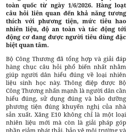
toàn quốc từ ngày 1/6/2026. Hàng loạt
GOLF
CÁC CÚP CHÂU ÂU
KẾT QUẢ
BÓNG ĐÁ
ĐỌC - XEM
VĂN HÓA SỐNG KHỎE
câu hỏi liên quan đến khả năng tương
thích với phương tiện, mức tiêu hao
BẢNG XẾP HẠNG
VĂN HÓA
DIỄN ĐÀN
NHỊP ĐẬP SỨC KHỎE
GIẢI TRÍ
nhiên liệu, độ an toàn và tác động tới
động cơ đang được người tiêu dùng đặc
GIẢI TRÍ
CÔNG NGHIỆP VĂN HÓA
X-QUANG TIN ĐỒN
PHIM
DU LỊCH
biệt quan tâm.
VIẾT LẠI ƯỚC MƠ
THẾ GIỚI SAO
ÂM NHẠC
TIN TỨC
Bộ Công Thương đã tổng hợp và giải đáp
hàng chục câu hỏi phổ biến nhất nhằm
HIGHTECH
KBIZ
ĐIỂM ĐẾN
giúp người dân hiểu đúng về loại nhiên
TIÊU ĐIỂM - SPOTLIGHT
liệu sinh học này. Thông điệp được Bộ
ẢNH
Công Thương nhấn mạnh là người dân cần
BẠN CẦN BIẾT
ẨM THỰC
hiểu đúng, sử dụng đúng và bảo dưỡng
INFOGRAPHIC
phương tiện đúng khuyến nghị của nhà
TƯ VẤN
sản xuất. Xăng E10 không chỉ là một loại
E-MAGAZINE
nhiên liệu mới mà còn là giải pháp góp
ẢNH
phần giảm phát thải, bảo vệ môi trường và