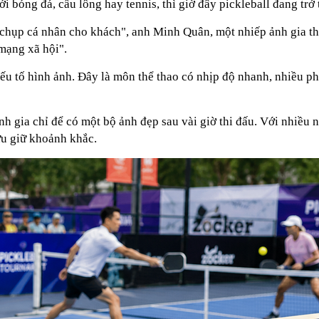
i bóng đá, cầu lông hay tennis, thì giờ đây pickleball đang tr
chụp cá nhân cho khách", anh Minh Quân, một nhiếp ảnh gia thể 
mạng xã hội".
ếu tố hình ảnh. Đây là môn thể thao có nhịp độ nhanh, nhiều ph
nh gia chỉ để có một bộ ảnh đẹp sau vài giờ thi đấu. Với nhiều n
ưu giữ khoảnh khắc.