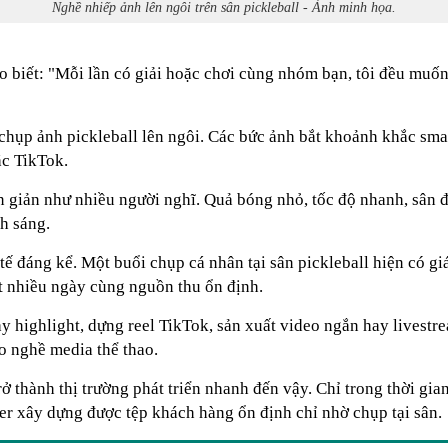
Nghề nhiếp ảnh lên ngôi trên sân pickleball - Ảnh minh họa.
ho biết: "Mỗi lần có giải hoặc chơi cùng nhóm bạn, tôi đều muố
 chụp ảnh pickleball lên ngôi. Các bức ảnh bắt khoảnh khắc sm
ặc TikTok.
n giản như nhiều người nghĩ. Quả bóng nhỏ, tốc độ nhanh, sân đ
h sáng.
h tế đáng kể. Một buổi chụp cá nhân tại sân pickleball hiện có gi
ốt nhiều ngày cùng nguồn thu ổn định.
highlight, dựng reel TikTok, sản xuất video ngắn hay livestrea
o nghề media thể thao.
rở thành thị trường phát triển nhanh đến vậy. Chỉ trong thời gia
er xây dựng được tệp khách hàng ổn định chỉ nhờ chụp tại sân.