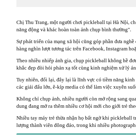
Chị Thu Trang, một người chơi pickleball tại Hà Nội, c
năng động và khác hoàn toàn ảnh chụp bình thường".
Sự phát triển của mạng xã hội cũng góp phần đưa nghề
hàng nghìn lượt tương tác trên Facebook, Instagram ho
Theo nhiều nhiếp ảnh gia, chụp pickleball không hề đơ
khắc đẹp đòi hỏi phản xạ tốt cùng kinh nghiệm xử lý án
Tuy nhiên, đổi lại, đây lại là lĩnh vực có tiềm năng kin
các giải đấu lớn, ê-kíp media có thể làm việc xuyên su
Không chỉ chụp ảnh, nhiều người còn mở rộng sang quay 
dung đang mở ra thêm nhiều cơ hội mới cho giới trẻ the
Nhiều tay máy trẻ thừa nhận họ bất ngờ khi pickleball t
lượng thành viên đông đảo, trong khi nhiều photograph