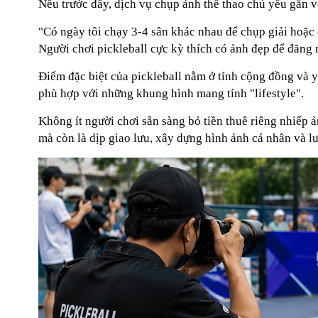
Nếu trước đây, dịch vụ chụp ảnh thể thao chủ yếu gắn vớ
"Có ngày tôi chạy 3-4 sân khác nhau để chụp giải hoặc 
Người chơi pickleball cực kỳ thích có ảnh đẹp để đăng 
Điểm đặc biệt của pickleball nằm ở tính cộng đồng và y
phù hợp với những khung hình mang tính "lifestyle".
Không ít người chơi sẵn sàng bỏ tiền thuê riêng nhiếp ả
mà còn là dịp giao lưu, xây dựng hình ảnh cá nhân và l