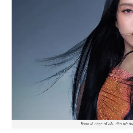
Jisoo là nhạc sĩ đầu tiên trở t