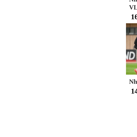
VL
1
Nh
1