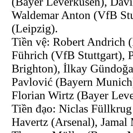
(Bayer Leverkusen), Dav
Waldemar Anton (VfB Stu
(Leipzig).
Tiền vệ: Robert Andrich 
Führich (VfB Stuttgart),
Brighton), İlkay Gündoğa
Pavlović (Bayern Munich)
Florian Wirtz (Bayer Lev
Tiền đạo: Niclas Füllkru
Havertz (Arsenal), Jamal