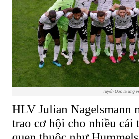
Tuyển Đức là ứng v
HLV Julian Nagelsmann m
trao cơ hội cho nhiều cá
quen thuộc như Hummels,