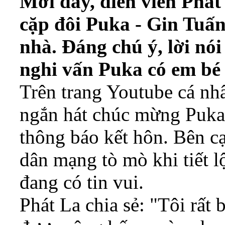
Mới đây, diễn viên Phát
cặp đôi Puka - Gin Tuấn
nhà. Đáng chú ý, lời nó
nghi vấn Puka có em bé 
Trên trang Youtube cá nhâ
ngắn hát chúc mừng Puka 
thông báo kết hôn. Bên c
dân mạng tò mò khi tiết l
đang có tin vui.
Phát La chia sẻ:
"Tôi rất 