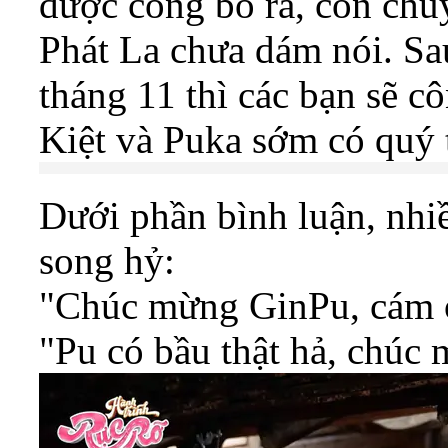
được công bố ra, còn chuy
Phát La chưa dám nói. Sa
tháng 11 thì các bạn sẽ 
Kiệt và Puka sớm có quý 
Dưới phần bình luận, nhiề
song hỷ:
"Chúc mừng GinPu, cám 
"Pu có bầu thật hả, chúc