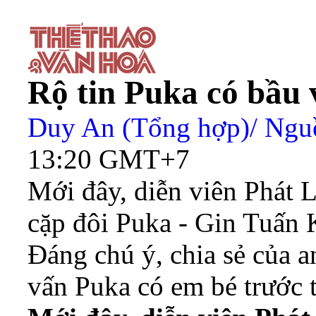
Rộ tin Puka có bầu v
Duy An (Tổng hợp)/ Ng
13:20 GMT+7
Mới đây, diễn viên Phát 
cặp đôi Puka - Gin Tuấn 
Đáng chú ý, chia sẻ của a
vấn Puka có em bé trước 