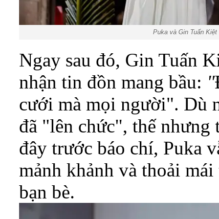
Puka và Gin Tuấn Kiệt 
Ngay sau đó, Gin Tuấn Kiệ
nhận tin đồn mang bầu:
"
cưới mà mọi người". Dù n
đã "lên chức", thế nhưng 
đây trước báo chí, Puka 
mảnh khảnh và thoải mái 
bạn bè.