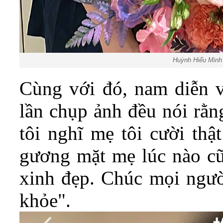
Huỳnh Hiểu Minh
Cùng với đó, nam diễn v
lần chụp ảnh đều nói rằn
tôi nghĩ mẹ tôi cười th
gương mặt mẹ lúc nào cũn
xinh đẹp. Chúc mọi ngườ
khỏe".