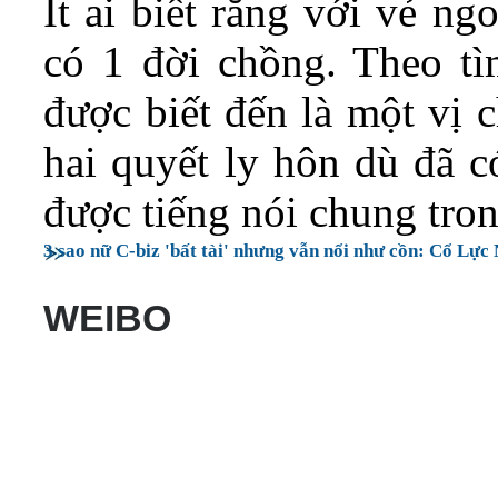
Ít ai biết rằng với vẻ ng
có 1 đời chồng. Theo tì
được biết đến là một vị c
hai quyết ly hôn dù đã c
được tiếng nói chung tro
3 sao nữ C-biz 'bất tài' nhưng vẫn nổi như cồn: Cổ Lực 
WEIBO