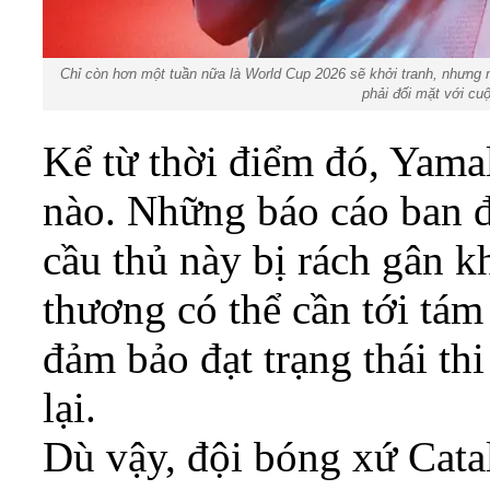
Chỉ còn hơn một tuần nữa là World Cup 2026 sẽ khởi tranh, nhưng m
phải đối mặt với cuộ
Kể từ thời điểm đó, Yamal
nào. Những báo cáo ban đ
cầu thủ này bị rách gân k
thương có thể cần tới tá
đảm bảo đạt trạng thái thi
lại.
Dù vậy, đội bóng xứ Cata