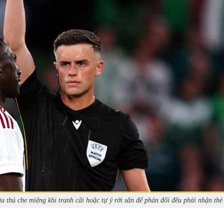
u thủ che miệng khi tranh cãi hoặc tự ý rời sân để phản đối đều phải nhận thẻ