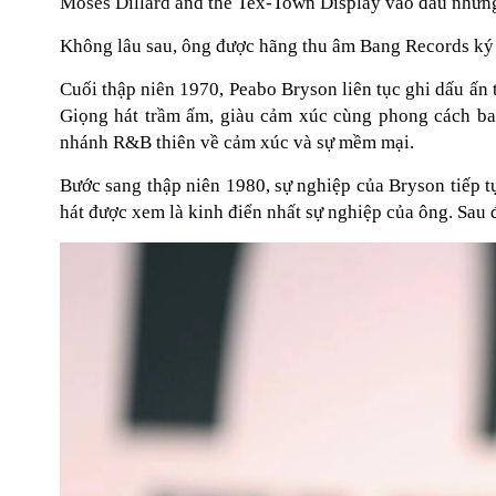
Moses Dillard and the Tex-Town Display vào đầu nhữn
Không lâu sau, ông được hãng thu âm Bang Records ký 
Cuối thập niên 1970, Peabo Bryson liên tục ghi dấu ấ
Giọng hát trầm ấm, giàu cảm xúc cùng phong cách bal
nhánh R&B thiên về cảm xúc và sự mềm mại.
Bước sang thập niên 1980, sự nghiệp của Bryson tiếp t
hát được xem là kinh điển nhất sự nghiệp của ông. Sau 