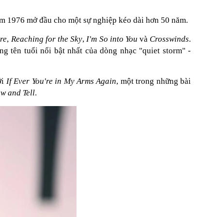
ăm 1976 mở đầu cho một sự nghiệp kéo dài hơn 50 năm.
ire
,
Reaching for the Sky
,
I'm So into You
và
Crosswinds
.
 tên tuổi nổi bật nhất của dòng nhạc "quiet storm" -
ới
If Ever You're in My Arms Again
, một trong những bài
w and Tell
.