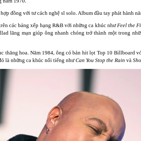
g năm 1970.
hợp đồng với tư cách nghệ sĩ solo. Album đầu tay phát hành n
n trên các bảng xếp hạng R&B với những ca khúc như
Feel the F
lad lãng mạn giúp ông nhanh chóng trở thành một trong những
ục thăng hoa. Năm 1984, ông có bản hit lọt Top 10 Billboard v
đó là những ca khúc nổi tiếng như
Can You Stop the Rain
và
Sho