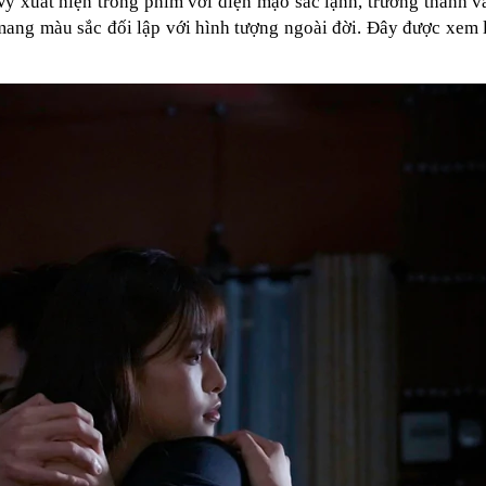
Vy xuất hiện trong phim với diện mạo sắc lạnh, trưởng thành v
 mang màu sắc đối lập với hình tượng ngoài đời. Đây được xem 