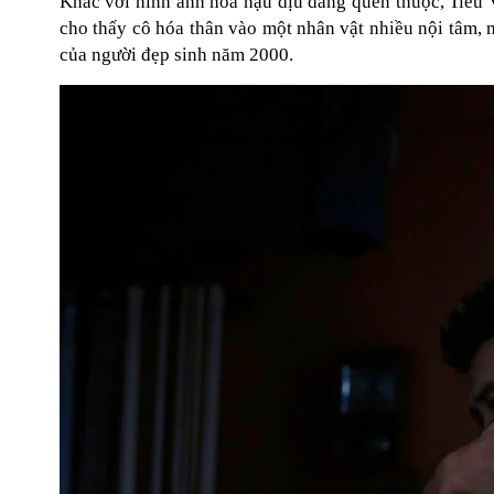
Khác với hình ảnh hoa hậu dịu dàng quen thuộc, Tiểu 
cho thấy cô hóa thân vào một nhân vật nhiều nội tâm,
của người đẹp sinh năm 2000.