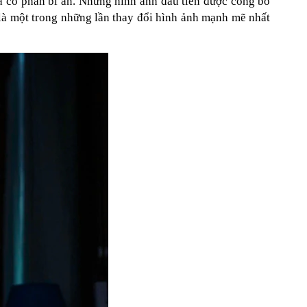
à có phần bí ẩn. Những hình ảnh đầu tiên được công bố
là một trong những lần thay đổi hình ảnh mạnh mẽ nhất