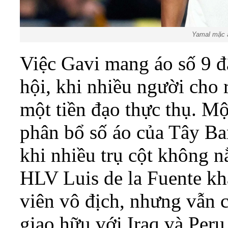
Yamal mặc á
Việc Gavi mang áo số 9 đ
hội, khi nhiều người cho 
một tiền đạo thực thụ. Mộ
phân bổ số áo của Tây Ba
khi nhiều trụ cột không n
HLV Luis de la Fuente k
viên vô địch, nhưng vẫn c
giao hữu với Iraq và Peru