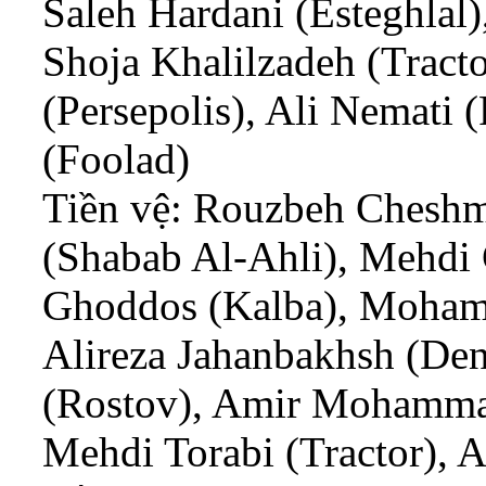
Saleh Hardani (Esteghlal)
Shoja Khalilzadeh (Trac
(Persepolis), Ali Nemati 
(Foolad)
Tiền vệ: Rouzbeh Cheshmi
(Shabab Al-Ahli), Mehdi
Ghoddos (Kalba), Moham
Alireza Jahanbakhsh (D
(Rostov), Amir Mohammad
Mehdi Torabi (Tractor), A