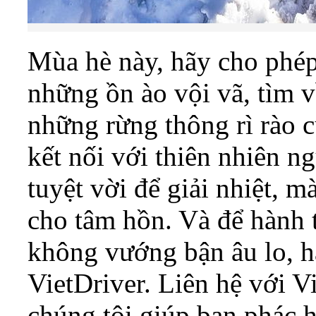
Mùa hè này, hãy cho phép
những ồn ào vội vã, tìm v
những rừng thông rì rào 
kết nối với thiên nhiên n
tuyệt vời để giải nhiệt, m
cho tâm hồn. Và để hành t
không vướng bận âu lo, hã
VietDriver. Liên hệ với 
chúng tôi giúp bạn phác 