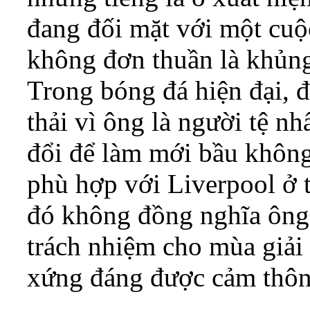
đang đối mặt với một cu
không đơn thuần là khủng
Trong bóng đá hiện đại, 
thải vì ông là người tệ n
đổi để làm mới bầu không
phù hợp với Liverpool ở t
đó không đồng nghĩa ông 
trách nhiệm cho mùa giải t
xứng đáng được cảm thô