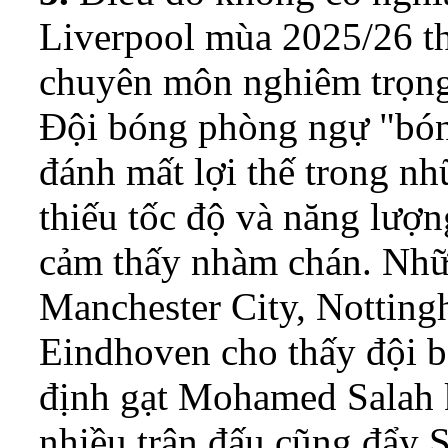
Liverpool mùa 2025/26 th
chuyên môn nghiêm trọng
Đội bóng phòng ngự "bón
đánh mất lợi thế trong nh
thiếu tốc độ và năng lượ
cảm thấy nhàm chán. Những
Manchester City, Nottin
Eindhoven cho thấy đội b
định gạt Mohamed Salah k
nhiều trận đấu cũng đẩy 