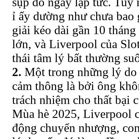
sụp đổ ngay lập tức. Tuy 
ỉ ấy dường như chưa bao 
giải kéo dài gần 10 tháng
lớn, và Liverpool của Slo
thái tâm lý bất thường su
2.
Một trong những lý do
cảm thông là bởi ông khô
trách nhiệm cho thất bại 
Mùa hè 2025, Liverpool c
động chuyển nhượng, con 