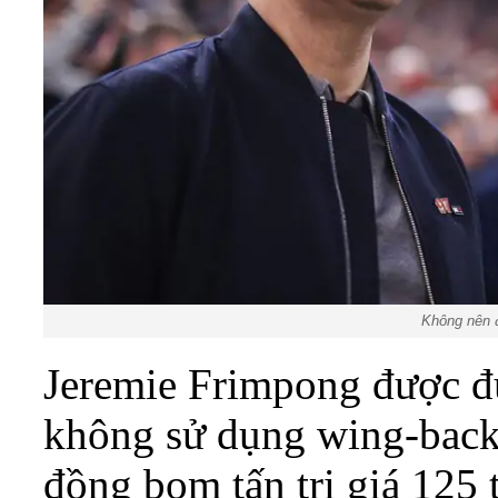
Không nên đ
Jeremie Frimpong được đ
không sử dụng wing-back.
đồng bom tấn trị giá 125