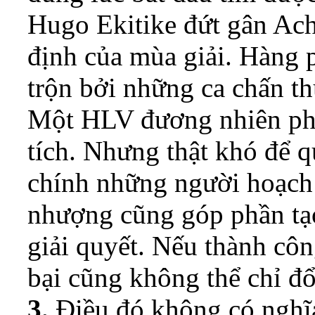
Hugo Ekitike đứt gân Achi
định của mùa giải. Hàng 
trộn bởi những ca chấn t
Một HLV đương nhiên phả
tích. Nhưng thật khó để q
chính những người hoạch
nhượng cũng góp phần tạ
giải quyết. Nếu thành côn
bại cũng không thể chỉ đổ
3.
Điều đó không có nghĩa