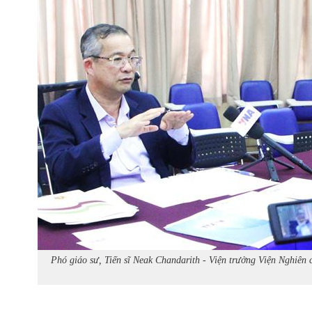
Phó giáo sư, Tiến sĩ Neak Chandarith - Viện trưởng Viện Nghi