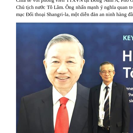
Chia sẻ với phóng viên TTXVN tại Đông Nam Á, Phó Giáo
Chủ tịch nước Tô Lâm. Ông nhấn mạnh ý nghĩa quan trọ
mạc Đối thoại Shangri-la, một diễn đàn an ninh hàng đầ