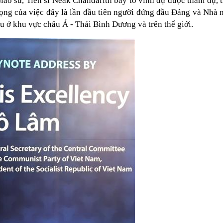
 sư, Tiến sĩ Neak Chandarith bày tỏ vinh dự được tham dự, tr
ng của việc đây là lần đầu tiên người đứng đầu Đảng và Nhà n
u ở khu vực châu Á - Thái Bình Dương và trên thế giới.