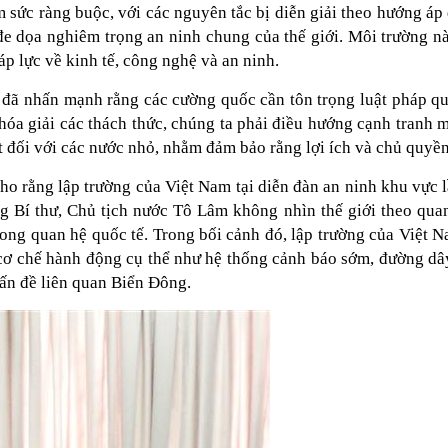
m sức ràng buộc, với các nguyên tắc bị diễn giải theo hướng á
đe dọa nghiêm trọng an ninh chung của thế giới. Môi trường n
áp lực về kinh tế, công nghệ và an ninh.
 đã nhấn mạnh rằng các cường quốc cần tôn trọng luật pháp qu
giải các thách thức, chúng ta phải điều hướng cạnh tranh ma
t đối với các nước nhỏ, nhằm đảm bảo rằng lợi ích và chủ quyề
ho rằng lập trường của Việt Nam tại diễn đàn an ninh khu vực l
g Bí thư, Chủ tịch nước Tô Lâm không nhìn thế giới theo quan
 trong quan hệ quốc tế. Trong bối cảnh đó, lập trường của Việt 
ác cơ chế hành động cụ thể như hệ thống cảnh báo sớm, đường dâ
vấn đề liên quan Biển Đông.