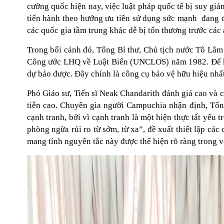
cường quốc hiện nay, việc luật pháp quốc tế bị suy giả
tiến hành theo hướng ưu tiên sử dụng sức mạnh đang 
các quốc gia tầm trung khác dễ bị tổn thương trước các 
Trong bối cảnh đó, Tổng Bí thư, Chủ tịch nước Tô Lâm
Công ước LHQ về Luật Biển (UNCLOS) năm 1982. Để hóa 
dự báo được. Đây chính là công cụ bảo vệ hữu hiệu nhấ
Phó Giáo sư, Tiến sĩ Neak Chandarith đánh giá cao và c
tiễn cao. Chuyên gia người Campuchia nhận định, Tổn
cạnh tranh, bởi vì cạnh tranh là một hiện thực tất yếu
phòng ngừa rủi ro từ sớm, từ xa”, đề xuất thiết lập c
mang tính nguyên tắc này được thể hiện rõ ràng trong 