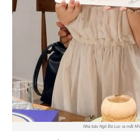
Nhà báo Ngô Bá Lục ra mắt MV 