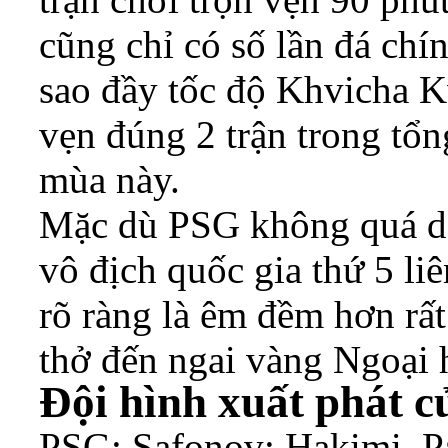
cũng chỉ có số lần đá chí
sao đầy tốc độ Khvicha Kv
vẹn đúng 2 trận trong tổng
mùa này.
Mặc dù PSG không quá dễ
vô địch quốc gia thứ 5 li
rõ ràng là êm đềm hơn rất
thở đến ngai vàng Ngoại 
Đội hình xuất phát c
PSG: Safonov; Hakimi, P