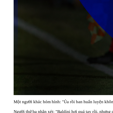
Một người khác hóm hỉnh: "Ủa rồi ban huấn luyện không
Người thứ ba nhận xét: "Baldini hơi quá tay rồi, nhưng