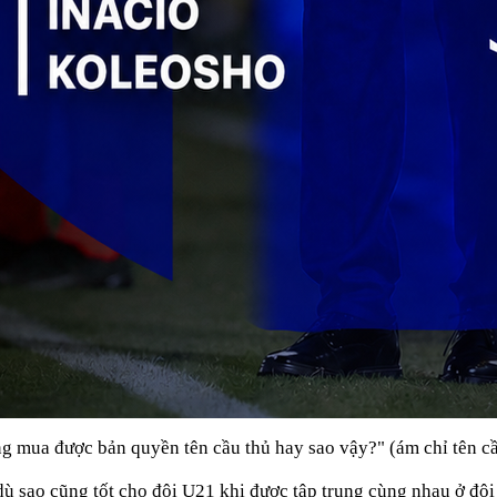
 mua được bản quyền tên cầu thủ hay sao vậy?" (ám chỉ tên cầ
 dù sao cũng tốt cho đội U21 khi được tập trung cùng nhau ở độ