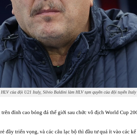
HLV của đội U21 Italy, Silvio Baldini làm HLV tạm quyền của đội tuyển Italy
ng trên đỉnh cao bóng đá thế giới sau chức vô địch World Cup 20
ẻ đầy triển vọng, và các câu lạc bộ thì đầu tư quá ít vào các k