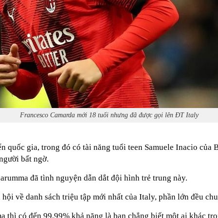
Francesco Camarda mới 18 tuổi nhưng đã được gọi lên ĐT Italy
uyển quốc gia, trong đó có tài năng tuổi teen Samuele Inacio củ
người bất ngờ.
narumma đã tình nguyện dẫn dắt đội hình trẻ trung này.
ã hội về danh sách triệu tập mới nhất của Italy, phần lớn đều c
thì có đến 99,99% khả năng là bạn chẳng biết một ai khác tro