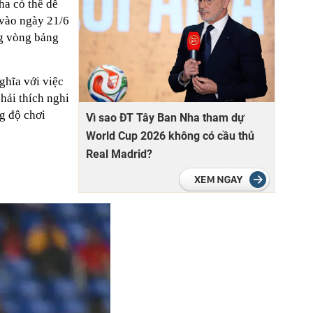
ha có thể dễ
 vào ngày 21/6
ng vòng bảng
nghĩa với việc
hải thích nghi
ng độ chơi
Vì sao ĐT Tây Ban Nha tham dự
World Cup 2026 không có cầu thủ
Real Madrid?