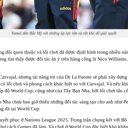
Yamal đến Bắc Mỹ với những áp lực lớn và rất khó để giải quyết
ng đội quen thuộc và lối chơi đã được định hình trong nhiều nă
 lòng tìm thấy được đối tác ăn ý trên hàng công là Nico Willia
Carvajal, nhưng tài năng trẻ của De La Fuente sẽ phải xây dựng 
có lối chơi và phong cách khác biệt so với Carvajal. Và nếu kh
p độ World Cup, cũng như của Tây Ban Nha, bởi lối chơi tấn cô
n Nha chưa bao giờ thiếu những đối tác sáng tạo cho anh như P
ng đá tại World Cup.
uyết phục ở Nations League 2025. Trong trận chung kết với Bồ
hư cách Gomes đã làm. Và chơi ở World Cup đặc biệt khó khăn, t