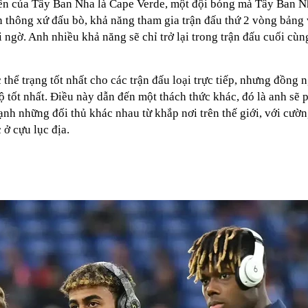
iên của Tây Ban Nha là Cape Verde, một đội bóng mà Tây Ban N
 thông xứ đấu bò, khả năng tham gia trận đấu thứ 2 vòng bảng
i ngờ. Anh nhiều khả năng sẽ chỉ trở lại trong trận đấu cuối cù
 thể trạng tốt nhất cho các trận đấu loại trực tiếp, nhưng đồng 
ốt nhất. Điều này dẫn đến một thách thức khác, đó là anh sẽ p
cạnh những đối thủ khác nhau từ khắp nơi trên thế giới, với cườ
ở cựu lục địa.