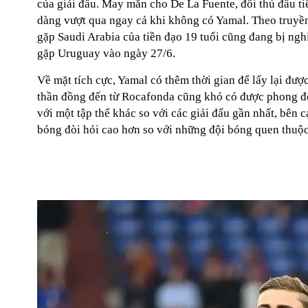
của giải đấu. May mắn cho De La Fuente, đối thủ đầu t
dàng vượt qua ngay cả khi không có Yamal. Theo truyền
gặp Saudi Arabia của tiền đạo 19 tuổi cũng đang bị ngh
gặp Uruguay vào ngày 27/6.
Về mặt tích cực, Yamal có thêm thời gian để lấy lại được
thần đồng đến từ Rocafonda cũng khó có được phong độ t
với một tập thể khác so với các giải đấu gần nhất, bên 
bóng đòi hỏi cao hơn so với những đội bóng quen thuộc 