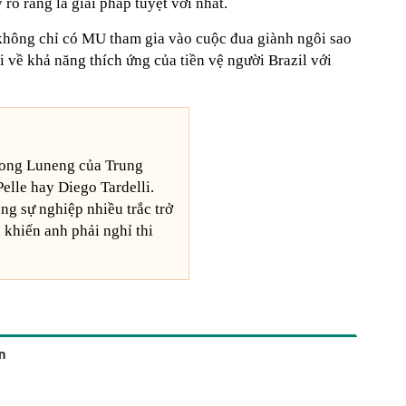
õ ràng là giải pháp tuyệt vời nhất.
 không chỉ có MU tham gia vào cuộc đua giành ngôi sao
i về khả năng thích ứng của tiền vệ người Brazil với
ndong Luneng của Trung
elle hay Diego Tardelli.
ng sự nghiệp nhiều trắc trở
 khiến anh phải nghỉ thi
n