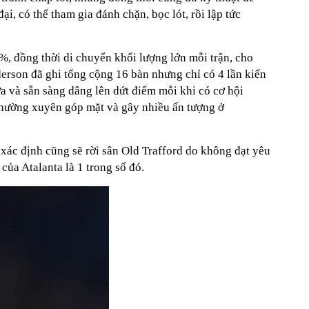
i, có thể tham gia đánh chặn, bọc lót, rồi lập tức
, đồng thời di chuyển khối lượng lớn mỗi trận, cho
Ederson đã ghi tổng cộng 16 bàn nhưng chỉ có 4 lần kiến
a và sẵn sàng dâng lên dứt điểm mỗi khi có cơ hội
thường xuyên góp mặt và gây nhiều ấn tượng ở
xác định cũng sẽ rời sân Old Trafford do không đạt yêu
của Atalanta là 1 trong số đó.