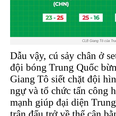
CLB Giang Tô của Tru
Dẫu vậy, cú sảy chân ở se
đội bóng Trung Quốc bừng
Giang Tô siết chặt đội hì
ngự và tổ chức tấn công h
mạnh giúp đại diện Trung
trận đấu trở về thế cân bằ