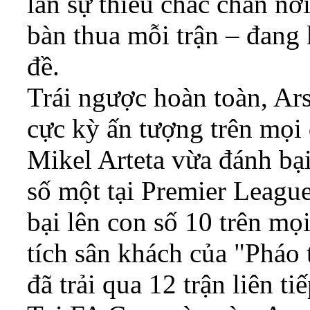
lẫn sự thiếu chắc chắn nơ
bàn thua mỗi trận – đang
đề.
Trái ngược hoàn toàn, Ar
cực kỳ ấn tượng trên mọi
Mikel Arteta vừa đánh bại
số một tại Premier League
bại lên con số 10 trên mọ
tích sân khách của "Pháo 
đã trải qua 12 trận liên t