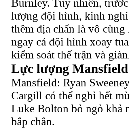
Burnley. Tuy nhiên, trước
lượng đội hình, kinh ngh
thêm địa chấn là vô cùng
ngay cả đội hình xoay tu
kiểm soát thế trận và giàn
Lực lượng Mansfield
Mansfield: Ryan Sweeney
Cargill có thể nghỉ hết m
Luke Bolton bỏ ngỏ khả n
bắp chân.