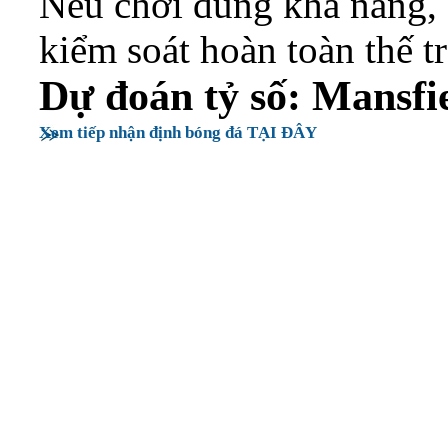
Nếu chơi đúng khả năng, 
kiểm soát hoàn toàn thế t
Dự đoán tỷ số: Mansfi
Xem tiếp nhận định bóng đá TẠI ĐÂY