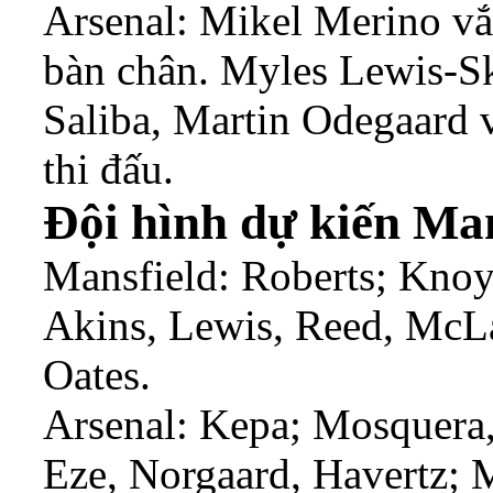
Arsenal: Mikel Merino vắ
bàn chân. Myles Lewis-Ske
Saliba, Martin Odegaard
thi đấu.
Đội hình dự kiến Man
Mansfield: Roberts; Knoyl
Akins, Lewis, Reed, McLa
Oates.
Arsenal: Kepa; Mosquera, 
Eze, Norgaard, Havertz; 