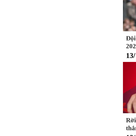
Đội
202
13/
Rời
thắ