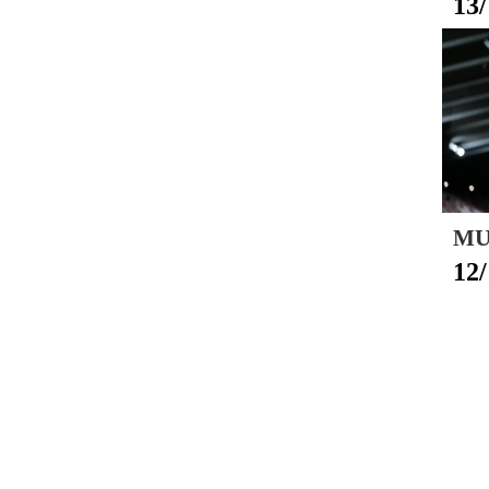
13/
MU 
12/