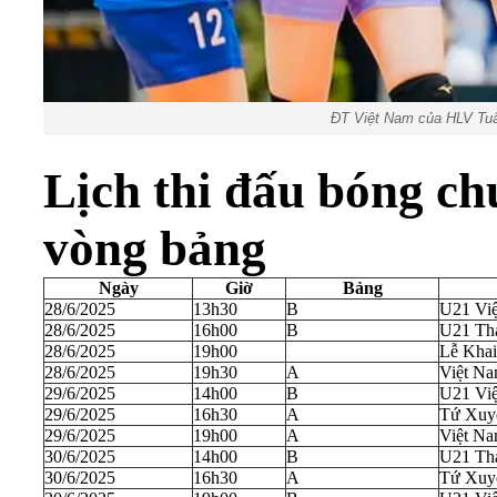
ĐT Việt Nam của HLV Tuấ
Lịch thi đấu bóng c
vòng bảng
Ngày
Giờ
Bảng
28/6/2025
13h30
B
U21 Việ
28/6/2025
16h00
B
U21 Thá
28/6/2025
19h00
Lễ Kha
28/6/2025
19h30
A
Việt Na
29/6/2025
14h00
B
U21 Việ
29/6/2025
16h30
A
Tứ Xuy
29/6/2025
19h00
A
Việt Na
30/6/2025
14h00
B
U21 Thá
30/6/2025
16h30
A
Tứ Xuyê