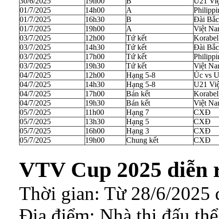
30/6/2025
19h00
B
U21 Việ
01/7/2025
14h00
A
Philipp
01/7/2025
16h30
B
Đài Bắc
01/7/2025
19h00
A
Việt Na
03/7/2025
12h00
Tứ kết
Korabel
03/7/2025
14h30
Tứ kết
Đài Bắc
03/7/2025
17h00
Tứ kết
Philipp
03/7/2025
19h30
Tứ kết
Việt Na
04/7/2025
12h00
Hạng 5-8
Úc vs U
04/7/2025
14h30
Hạng 5-8
U21 Vi
04/7/2025
17h00
Bán kết
Korabel
04/7/2025
19h30
Bán kết
Việt Na
05/7/2025
11h00
Hạng 7
CXĐ
05/7/2025
13h30
Hạng 5
CXĐ
05/7/2025
16h00
Hạng 3
CXĐ
05/7/2025
19h00
Chung kết
CXĐ
VTV Cup 2025 diễn r
Thời gian: Từ 28/6/2025 
Địa điểm: Nhà thi đấu thể