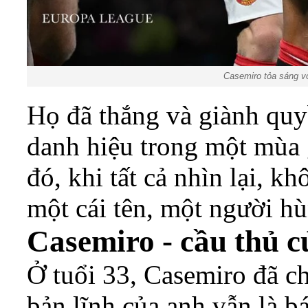
Casemiro tỏa sáng vớ
Họ đã thắng và giành quyề
danh hiệu trong một mùa g
đó, khi tất cả nhìn lại, k
một cái tên, một người h
Casemiro - cầu thủ c
Ở tuổi 33, Casemiro đã c
bản lĩnh của anh vẫn là b