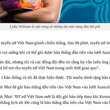
Lydia Williams là một trong số những thủ môn hàng đầu thế giới
tuyển nữ Việt Nam giành chiến thắng. Sau 90 phút, tuyển nữ Au
t vui mừng khi có thể ghi được bàn thắng đầu tiên vào lưới Aust
n đài, nhưng tôi và các đồng đội đều tin rằng họ vẫn luôn ủng
ã hỗ trợ cho tuyển nữ Việt Nam trong suốt thời gian qua".
hất 1 bàn thắng và tôi đã thực hiện được. Tôi muốn dành tặng bà
h Như đã ghi bàn thắng đầu tiên cho Việt Nam vào lưới Australi
h Như: "ĐT nữ Việt Nam mới là đội ghi bàn tiếp theo khi Kenn
hắng lịch sử. Đó cũng là bàn thắng đầu tiên của Việt Nam vào l