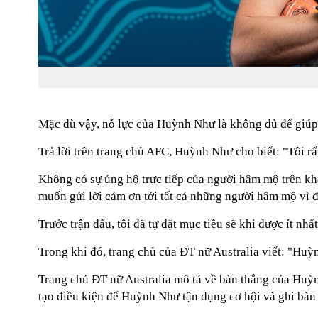
Mặc dù vậy, nỗ lực của Huỳnh Như là không đủ để giúp 
Trả lời trên trang chủ AFC, Huỳnh Như cho biết: "Tôi rấ
Không có sự ủng hộ trực tiếp của người hâm mộ trên khá
muốn gửi lời cảm ơn tới tất cả những người hâm mộ vì đ
Trước trận đấu, tôi đã tự đặt mục tiêu sẽ khi được ít n
Trong khi đó, trang chủ của ĐT nữ Australia viết: "Huỳn
Trang chủ ĐT nữ Australia mô tả về bàn thắng của Huỳn
tạo điều kiện để Huỳnh Như tận dụng cơ hội và ghi bàn t