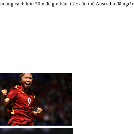
hoảng cách hơn 30m để ghi bàn. Các cầu thủ Australia đã ngơ 