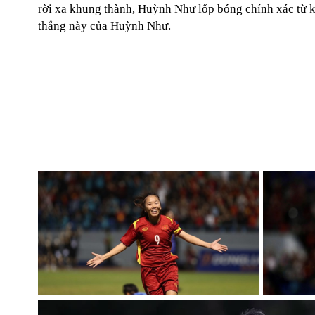
rời xa khung thành, Huỳnh Như lốp bóng chính xác từ k
thắng này của Huỳnh Như.