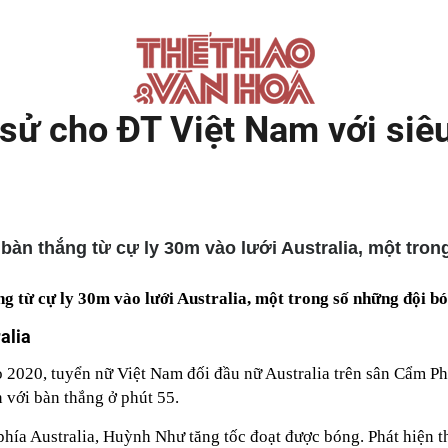
sử cho ĐT Việt Nam với siê
bàn thắng từ cự ly 30m vào lưới Australia, một tro
g từ cự ly 30m vào lưới Australia, một trong số những đội b
alia
o 2020, tuyển nữ Việt Nam đối đầu nữ Australia trên sân Cẩm P
 với bàn thắng ở phút 55.
hía Australia, Huỳnh Như tăng tốc đoạt được bóng. Phát hiện 