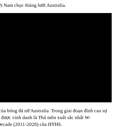
ệt Nam chọc thủng lưới Australia.
ủa bóng đá nữ Australia. Trong giai đoạn đỉnh cao sự
n được vinh danh là Thủ môn xuất sắc nhất W-
Decade (2011-2020) của IFFHS.