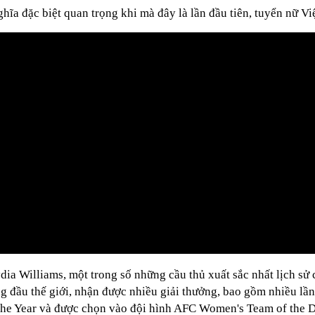
a đặc biệt quan trọng khi mà đây là lần đầu tiên, tuyển nữ Vi
a Williams, một trong số những cầu thủ xuất sắc nhất lịch sử c
g đầu thế giới, nhận được nhiều giải thưởng, bao gồm nhiều lầ
he Year và được chọn vào đội hình AFC Women's Team of the 