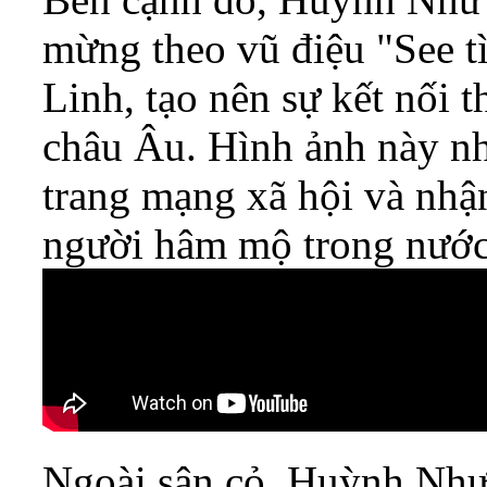
mừng theo vũ điệu "See t
Linh, tạo nên sự kết nối 
châu Âu. Hình ảnh này nh
trang mạng xã hội và nhậ
người hâm mộ trong nước 
Ngoài sân cỏ, Huỳnh Như 