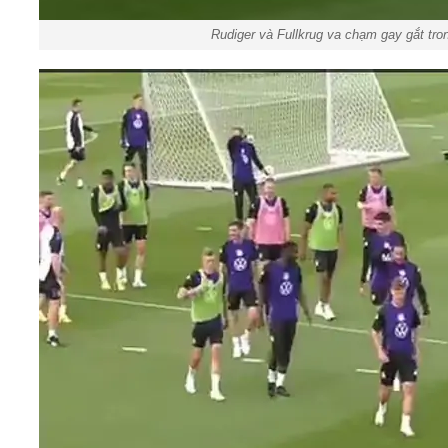
Rudiger và Fullkrug va chạm gay gắt tr