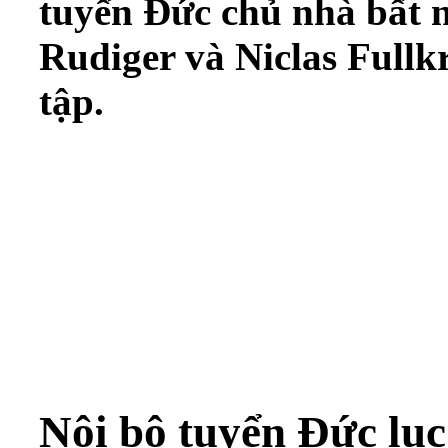
tuyển Đức chủ nhà bất n
Rudiger và Niclas Fullk
tập.
Nội bộ tuyển Đức lụ