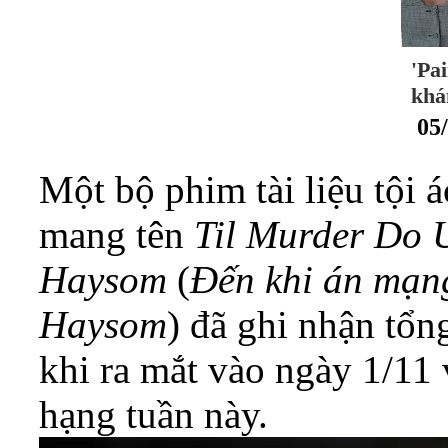
'Pa
khá
05
Một bộ phim tài liệu tội 
mang tên
Til Murder Do U
Haysom
(
Đến khi án mạng
Haysom
) đã ghi nhận tổn
khi ra mắt vào ngày 1/11
hạng tuần này.