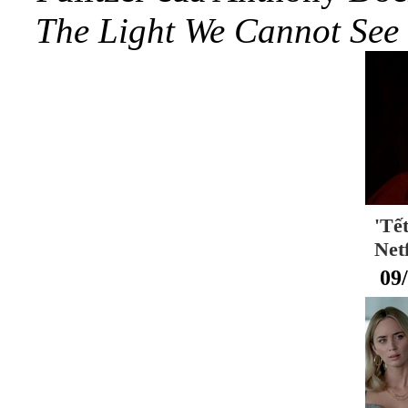
The Light We Cannot See
'Tế
Net
09