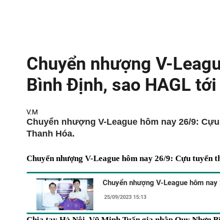
Chuyển nhượng V-League
Bình Định, sao HAGL tớ
V.M
Chuyển nhượng V-League hôm nay 26/9: Cựu tu
Thanh Hóa.
Chuyển nhượng V-League hôm nay 26/9: Cựu tuyển th
Chuyển nhượng V-League hôm nay 2
25/09/2023 15:13
Chia tay Hà Nội, Vũ Minh Tuấn gia nhập Quy Nhơn B