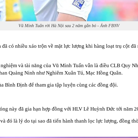
Vũ Minh Tuấn rời Hà Nội sau 2 năm gắn bó - Ảnh FBNV
ã có nhiều xáo trộn về mặt lực lượng khi hàng loạt trụ cột đ
 nghiệm và tài năng của Vũ Minh Tuấn vẫn là điều CLB Quy Nh
o Than Quảng Ninh như Nghiêm Xuân Tú, Mạc Hồng Quân.
ủa Bình Định để tham gia tập luyện cùng các đồng đội.
bóng này đã gia hạn hợp đồng với HLV Lê Huỳnh Đức tới năm 2
ó là lý do tại sao đã tiến hành thanh lọc lực lượng, đồng thờ