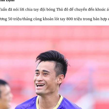
 Tuấn đã nói lời chia tay đội bóng Thủ đô để chuyển đến khoá
ơng 50 triệu/tháng cùng khoản lót tay 800 triệu trong bản hợp