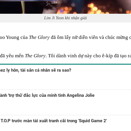
Lim Ji Yeon khi nhận giải
 Joo Young của
The Glory
đã ôm lấy nữ diễn viên và chúc mừng 
i đã yêu mến
The Glory
. Tôi dành vinh dự này cho ê-kíp đã tạo 
z ly hôn, tài sản cá nhân sẽ ra sao?
ành 'trợ thủ' đắc lực của minh tinh Angelina Jolie
T.O.P trước màn tái xuất tranh cãi trong 'Squid Game 2'