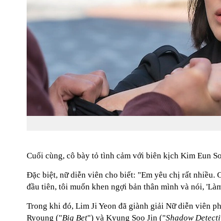
Cuối cùng, cô bày tỏ tình cảm với biên kịch Kim Eun S
Đặc biệt, nữ diễn viên cho biết: "Em yêu chị rất nhiều
đầu tiên, tôi muốn khen ngợi bản thân mình và nói, 'Là
Trong khi đó, Lim Ji Yeon đã giành giải Nữ diễn viên ph
Ryoung ("
Big Bet
") và Kyung Soo Jin ("
Shadow Detecti