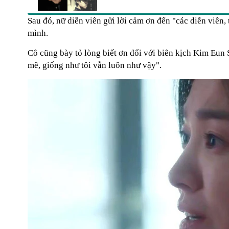
Sau đó, nữ diễn viên gửi lời cảm ơn đến "các diễn viên,
mình.
Cô cũng bày tỏ lòng biết ơn đối với biên kịch Kim Eun 
mê, giống như tôi vẫn luôn như vậy".