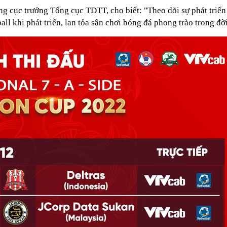
g cục trưởng Tổng cục TDTT, cho biết: "Theo dõi sự phát triển 
all khi phát triển, lan tỏa sân chơi bóng đá phong trào trong đờ