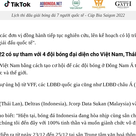
Lịch thi đấu giải bóng đá 7 người quốc tế - Cúp Bia Saigon 2022
ác đơn vị đồng hành tiếp tục nghiên cứu, lên kế hoạch có lộ trì
iải đấu quốc tế".
22 có sự tham với 4 đội bóng đại diện cho Việt Nam, Thá
Việt Nam bằng cách tạo cơ hội để các đội bóng ở Đông Nam Á tha
 và thế giới.
c sự ủng hộ từ VFF, các LĐBĐ quốc gia cũng như LĐBĐ châu Á (AF
Thái Lan), Deltras (Indonesia), Jcorp Data Sukan (Malaysia) v
ho biết: "Hiện tại, bóng đá Indonesia đang hòa nhịp cùng sân c
 chúng tôi đến đây với 100% tinh thần và muốn giành chức vô đị
diễn ra từ ngày 23/12 đến 25/12 tại sân Trung tâm văn hoá thô